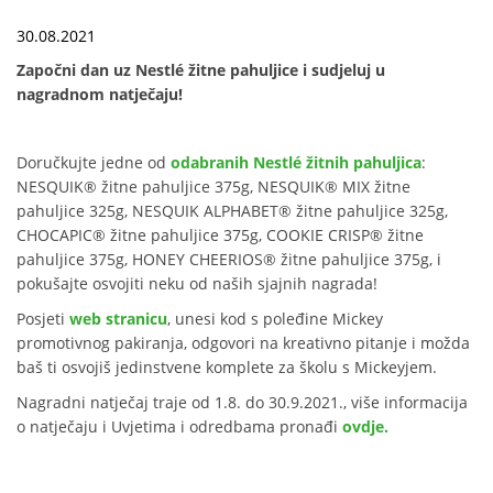
30.08.2021
Započni dan uz Nestlé žitne pahuljice i sudjeluj u
nagradnom natječaju!
Doručkujte jedne od
odabranih Nestlé žitnih pahuljica
:
NESQUIK® žitne pahuljice 375g, NESQUIK® MIX žitne
pahuljice 325g, NESQUIK ALPHABET® žitne pahuljice 325g,
CHOCAPIC® žitne pahuljice 375g, COOKIE CRISP® žitne
pahuljice 375g, HONEY CHEERIOS® žitne pahuljice 375g, i
pokušajte osvojiti neku od naših sjajnih nagrada!
Posjeti
web stranicu
, unesi kod s poleđine Mickey
promotivnog pakiranja, odgovori na kreativno pitanje i možda
baš ti osvojiš jedinstvene komplete za školu s Mickeyjem.
Nagradni natječaj traje od 1.8. do 30.9.2021., više informacija
o natječaju i Uvjetima i odredbama pronađi
ovdje.