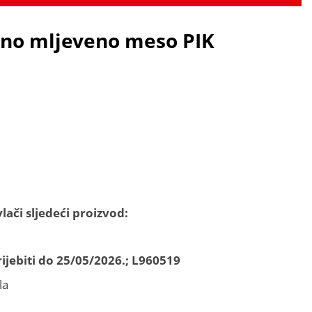
ano mljeveno meso PIK
lači sljedeći proizvod:
ijebiti do 25/05/2026.; L960519
la