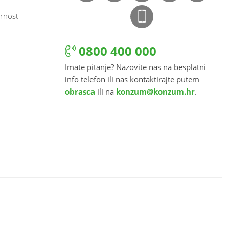
rnost
0800 400 000
Imate pitanje? Nazovite nas na besplatni
info telefon ili nas kontaktirajte putem
obrasca
ili na
konzum@konzum.hr
.