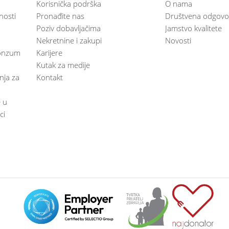
Korisnička podrška
O nama
nosti
Pronađite nas
Društvena odgovo
Poziv dobavljačima
Jamstvo kvalitete
Nekretnine i zakupi
Novosti
 Konzum
Karijere
Kutak za medije
anja za
Kontakt
e u
ci