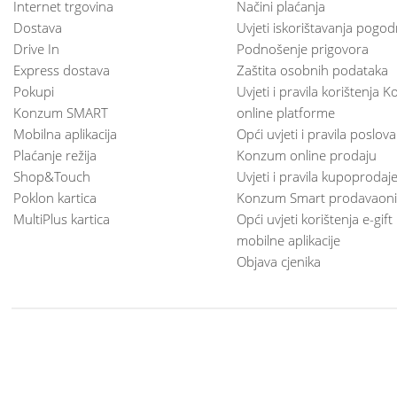
Internet trgovina
Načini plaćanja
Dostava
Uvjeti iskorištavanja pogod
Drive In
Podnošenje prigovora
Express dostava
Zaštita osobnih podataka
Pokupi
Uvjeti i pravila korištenja
Konzum SMART
online platforme
Mobilna aplikacija
Opći uvjeti i pravila poslov
Plaćanje režija
Konzum online prodaju
Shop&Touch
Uvjeti i pravila kupoprodaj
Poklon kartica
Konzum Smart prodavaoni
MultiPlus kartica
Opći uvjeti korištenja e-gift
mobilne aplikacije
Objava cjenika