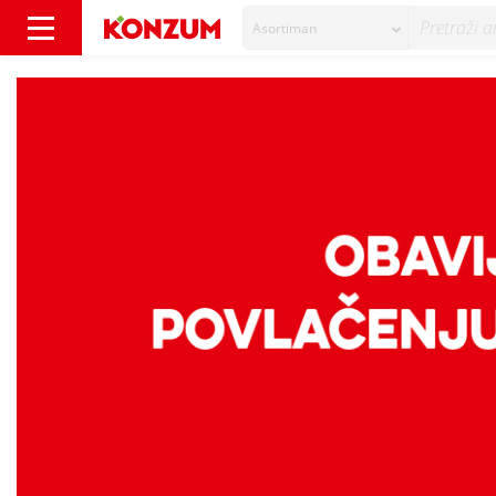
Asortiman
Povlačenje proizvoda - miješano mljeveno me