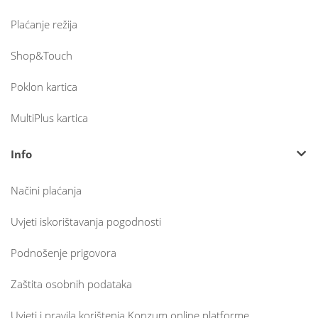
Plaćanje režija
Shop&Touch
Poklon kartica
MultiPlus kartica
Info
Načini plaćanja
Uvjeti iskorištavanja pogodnosti
Podnošenje prigovora
Zaštita osobnih podataka
Uvjeti i pravila korištenja Konzum online platforme