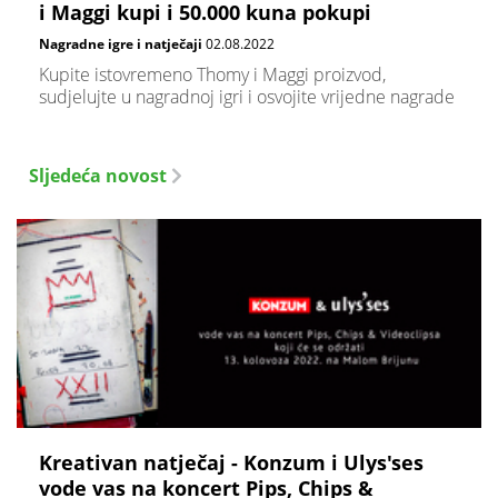
i Maggi kupi i 50.000 kuna pokupi
Nagradne igre i natječaji
02.08.2022
Kupite istovremeno Thomy i Maggi proizvod,
sudjelujte u nagradnoj igri i osvojite vrijedne nagrade
Sljedeća novost
Kreativan natječaj - Konzum i Ulys'ses
vode vas na koncert Pips, Chips &