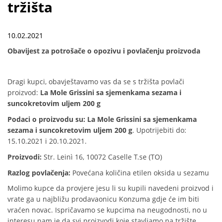
tržišta
10.02.2021
Obavijest za potrošače o opozivu i povlačenju proizvoda
Dragi kupci, obavještavamo vas da se s tržišta povlači
proizvod:
La Mole Grissini sa sjemenkama sezama i
suncokretovim uljem 200 g
Podaci o proizvodu su:
La Mole Grissini sa sjemenkama
sezama i suncokretovim uljem 200 g
. Upotrijebiti do:
15.10.2021 i 20.10.2021.
Proizvodi:
Str. Leinì 16, 10072 Caselle T.se (TO)
Razlog povlačenja:
Povećana količina etilen oksida u sezamu
Molimo kupce da provjere jesu li su kupili navedeni proizvod i
vrate ga u najbližu prodavaonicu Konzuma gdje će im biti
vraćen novac. Ispričavamo se kupcima na neugodnosti, no u
interesu nam je da svi proizvodi koje stavljamo na tržište