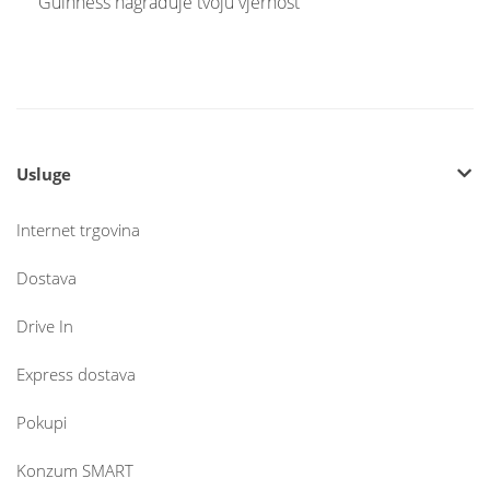
Guinness nagrađuje tvoju vjernost
Usluge
Internet trgovina
Dostava
Drive In
Express dostava
Pokupi
Konzum SMART