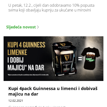
U petak, 12.2., cijeli dan odobravamo 10% popusta
svima koji obavljaju kupnju za ukućane u mirovini
Sljedeća novost
Kupi 4pack Guinnessa u limenci i dobivaš
majicu na dar
12.02.2021