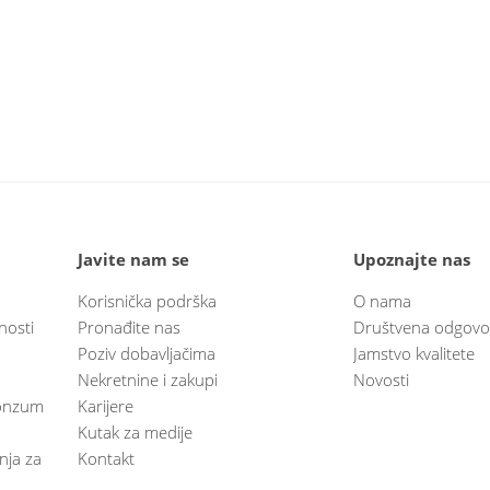
Javite nam se
Upoznajte nas
Korisnička podrška
O nama
nosti
Pronađite nas
Društvena odgovo
Poziv dobavljačima
Jamstvo kvalitete
Nekretnine i zakupi
Novosti
 Konzum
Karijere
Kutak za medije
anja za
Kontakt