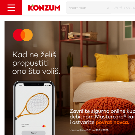
Asortiman
​Online šoping u Konzumu - uz povrat novca! 