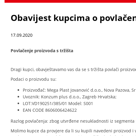
Obavijest kupcima o povlačen
17.09.2020
Povlačenje proizvoda s tržišta
Dragi kupci, obavještavamo vas da se s tržišta povlači proizv
Podaci o proizvodu su:
Proizvođač: Mega Plast Jovanović d.o.o., Nova Pazova, Sr
Uvoznik: Konzum plus d.o.o., Zagreb Hrvatska;
LOT:VD190251/385/01 Model: S001
EAN CODE 8606006424622
Razlog povlačenja: zbog utvrđene nesukladnosti iz segmenta s
Molimo kupce da provjere da li su kupili navedeni proizvod i