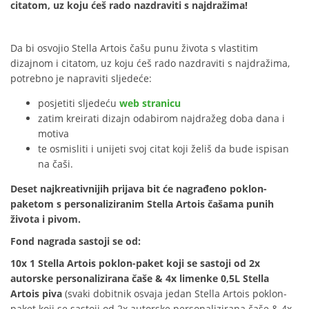
citatom, uz koju ćeš rado nazdraviti s najdražima!
Da bi osvojio Stella Artois čašu punu života s vlastitim
dizajnom i citatom, uz koju ćeš rado nazdraviti s najdražima,
potrebno je napraviti sljedeće:
posjetiti sljedeću
web stranicu
zatim kreirati dizajn odabirom najdražeg doba dana i
motiva
te osmisliti i unijeti svoj citat koji želiš da bude ispisan
na čaši.
Deset najkreativnijih prijava bit će nagrađeno poklon-
paketom s personaliziranim Stella Artois čašama punih
života i pivom.
Fond nagrada sastoji se od:
10x 1 Stella Artois poklon-paket koji se sastoji od 2x
autorske personalizirana čaše & 4x limenke 0,5L Stella
Artois piv
a
(svaki dobitnik osvaja jedan Stella Artois poklon-
paket koji se sastoji od 2x autorske personalizirana čaše & 4x