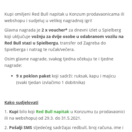
Kupi omiljeni Red Bull napitak u Konzum prodavaonicama ili
webshopu i sudjeluj u velikoj nagradnoj igri!
Glavna nagrada je
2 x voucher*
za dnevni izlet u Spielberg
koji uključuje
vožnju za dvije osobe u odabranom vozilu na
Red Bull stazi u Spielbergu
, transfer od Zagreba do
Spielberga i natrag te ručak/večera.
Osim glavne nagrade, svakog tjedna očekuju te i tjedne
nagrade:
9 x poklon paket
koji sadrži: ruksak, kapu i majicu
(svaki tjedan izvlačimo 1 dobitnika)
Kako sudjelovati
1.
Kupi
bilo koji
Red Bull napitak
u Konzumu (u prodavaonici
ili na webshopu) od 29.3. do 31.5.2021.
2.
Pošalji SMS
sljedećeg sadržaja
:
redbull, broj računa, ime i