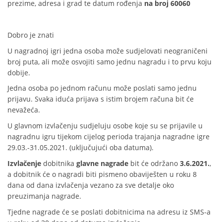
prezime, adresa i grad te datum rođenja
na broj 60060
Dobro je znati
U nagradnoj igri jedna osoba može sudjelovati neograničeni
broj puta, ali može osvojiti samo jednu nagradu i to prvu koju
dobije.
Jedna osoba po jednom računu može poslati samo jednu
prijavu. Svaka iduća prijava s istim brojem računa bit će
nevažeća.
U glavnom izvlačenju sudjeluju osobe koje su se prijavile u
nagradnu igru tijekom cijelog perioda trajanja nagradne igre
29.03.-31.05.2021. (uključujući oba datuma).
Izvlačenje
dobitnika
glavne nagrade
bit će održano
3.6.2021.
,
a dobitnik će o nagradi biti pismeno obaviješten u roku 8
dana od dana izvlačenja vezano za sve detalje oko
preuzimanja nagrade.
Tjedne nagrade će se poslati dobitnicima na adresu iz SMS-a