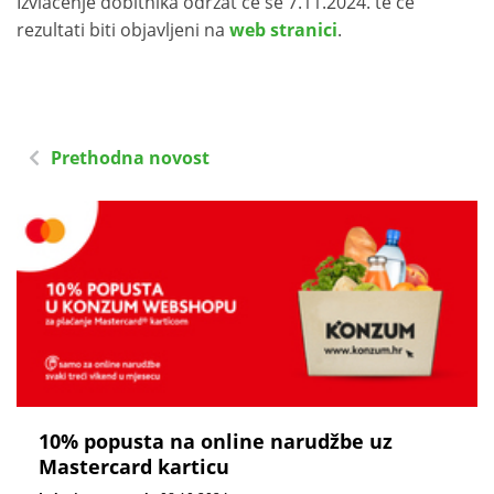
Izvlačenje dobitnika održat će se 7.11.2024. te će
rezultati biti objavljeni na
web stranici
.
Prethodna novost
10% popusta na online narudžbe uz
Mastercard karticu