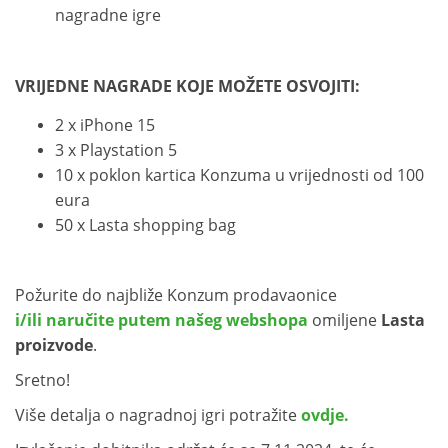
nagradne igre
VRIJEDNE NAGRADE KOJE MOŽETE OSVOJITI:
2 x iPhone 15
3 x Playstation 5
10 x poklon kartica Konzuma u vrijednosti od 100
eura
50 x Lasta shopping bag
Požurite do najbliže Konzum prodavaonice
i/ili naručite putem našeg webshopa
omiljene
Lasta
proizvode
.
Sretno!
Više detalja o nagradnoj igri potražite
ovdje.