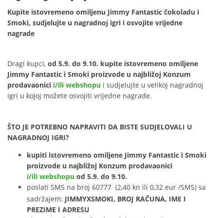
Kupite istovremeno omiljenu Jimmy Fantastic čokoladu i
Smoki, sudjelujte u nagradnoj igri i osvojite vrijedne
nagrade
Dragi kupci,
od 5.9. do 9.10. kupite istovremeno omiljene
Jimmy Fantastic i Smoki proizvode u
najbližoj Konzum
prodavaonici
i/ili webshopu
i sudjelujte u velikoj nagradnoj
igri u kojoj možete osvojiti vrijedne nagrade.
ŠTO JE POTREBNO NAPRAVITI DA BISTE SUDJELOVALI U
NAGRADNOJ IGRI?
kupiti istovremeno omiljene Jimmy Fantastic i Smoki
proizvode u najbližoj Konzum prodavaonici
i/ili webshopu
od 5.9. do 9.10.
poslati SMS na broj 60777 (2,40 kn ili 0,32 eur /SMS
sa
)
sadržajem:
JIMMYXSMOKI, BROJ RAČUNA, IME I
PREZIME I ADRESU