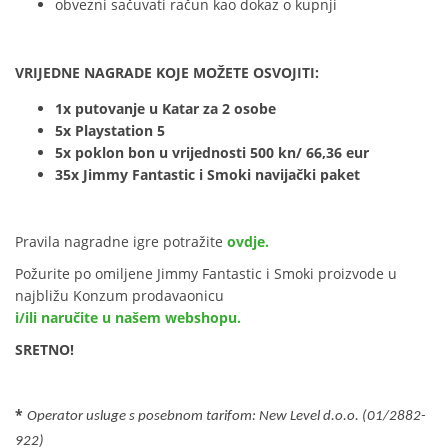
obvezni sačuvati račun kao dokaz o kupnji
VRIJEDNE NAGRADE KOJE MOŽETE OSVOJITI:
1x putovanje u Katar za 2 osobe
5x Playstation 5
5x poklon bon u vrijednosti 500 kn/ 66,36 eur
35x Jimmy Fantastic i Smoki navijački paket
Pravila nagradne igre potražite
ovdje.
Požurite po omiljene Jimmy Fantastic i Smoki proizvode u
najbližu Konzum prodavaonicu
i/ili naručite u našem webshopu.
SRETNO!
*
Operator usluge s posebnom tarifom: New Level d.o.o. (01/2882-
922)