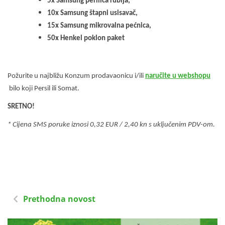
5x Samsung perilica rublja,
10x Samsung štapni usisavač,
15x Samsung mikrovalna pećnica,
50x Henkel poklon paket
Požurite u najbližu Konzum prodavaonicu i/ili
naručite u webshopu
bilo koji Persil ili Somat.
SRETNO!
* Cijena SMS poruke iznosi 0,32 EUR / 2,40 kn s uključenim PDV-om.
Prethodna novost