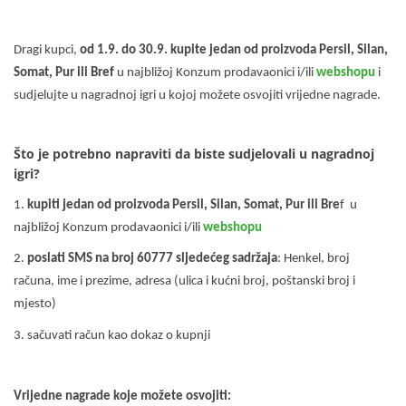
Dragi kupci,
od 1.9. do 30.9. kupite jedan od proizvoda Persil, Silan,
Somat, Pur ili Bref
u najbližoj Konzum prodavaonici i/ili
webshopu
i
sudjelujte u nagradnoj igri u kojoj možete osvojiti vrijedne nagrade.
Što je potrebno napraviti da biste sudjelovali u nagradnoj
igri?
1.
kupiti jedan od proizvoda Persil, Silan, Somat, Pur ili Bre
f u
najbližoj Konzum prodavaonici i/ili
webshopu
2.
poslati SMS na broj 60777 sljedećeg sadržaja
: Henkel, broj
računa, ime i prezime, adresa (ulica i kućni broj, poštanski broj i
mjesto)
3. sačuvati račun kao dokaz o kupnji
Vrijedne nagrade koje možete osvojiti: