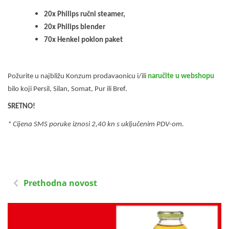
20x Philips ručni steamer,
20x Philips blender
70x Henkel poklon paket
Požurite u najbližu Konzum prodavaonicu i/ili
naručite u webshopu
bilo koji Persil, Silan, Somat, Pur ili Bref.
SRETNO!
* Cijena SMS poruke iznosi 2,40 kn s uključenim PDV-om.
Prethodna novost