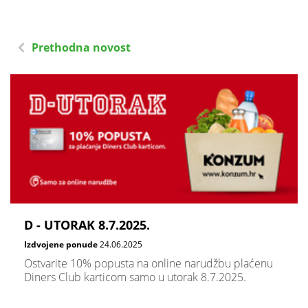
Prethodna novost
D - UTORAK 8.7.2025.
Izdvojene ponude
24.06.2025
Ostvarite 10% popusta na online narudžbu plaćenu
Diners Club karticom samo u utorak 8.7.2025.