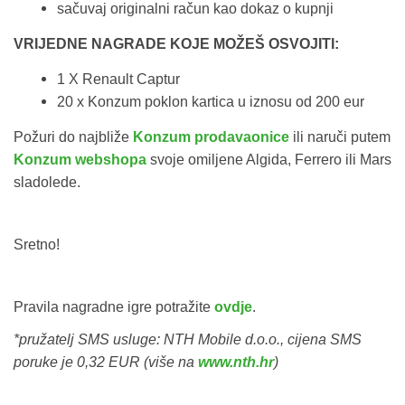
sačuvaj originalni račun kao dokaz o kupnji
VRIJEDNE NAGRADE KOJE MOŽEŠ OSVOJITI:
1 X Renault Captur
20 x Konzum poklon kartica u iznosu od 200 eur
Požuri do najbliže
Konzum prodavaonice
ili naruči putem
Konzum webshopa
svoje omiljene Algida, Ferrero ili Mars
sladolede.
Sretno!
Pravila nagradne igre potražite
ovdje
.
*pružatelj SMS usluge: NTH Mobile d.o.o., cijena SMS
poruke je 0,32 EUR (više na
www.nth.hr
)