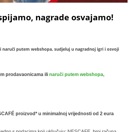
ispijamo, nagrade osvajamo!
naruči putem webshopa, sudjeluj u nagradnoj igri i osvoji
im prodavaonicama ili
naruči putem webshopa
,
CAFÉ proizvod* u minimalnoj vrijednosti od 2 eura
jedno s podacima koji uključuju: NESCAFE, broj računa