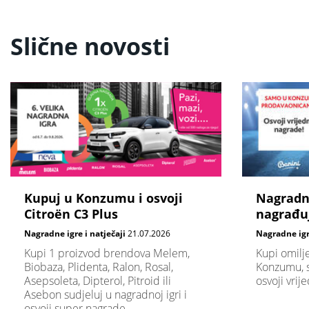
Slične novosti
Kupuj u Konzumu i osvoji
Nagradna
Citroën C3 Plus
nagrađu
Nagradne igre i natječaji
21.07.2026
Nagradne igre
Kupi 1 proizvod brendova Melem,
Kupi omilj
Biobaza, Plidenta, Ralon, Rosal,
Konzumu, su
Asepsoleta, Dipterol, Pitroid ili
osvoji vrij
Asebon sudjeluj u nagradnoj igri i
osvoji super nagrade.