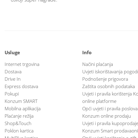
Usluge
Info
Internet trgovina
Načini plaćanja
Dostava
Uvjeti iskorištavanja pogod
Drive In
Podnošenje prigovora
Express dostava
Zaštita osobnih podataka
Pokupi
Uvjeti i pravila korištenja
Konzum SMART
online platforme
Mobilna aplikacija
Opći uvjeti i pravila poslov
Plaćanje režija
Konzum online prodaju
Shop&Touch
Uvjeti i pravila kupoprodaj
Poklon kartica
Konzum Smart prodavaoni
MultiPlus kartica
Opći uvjeti korištenja e-gift