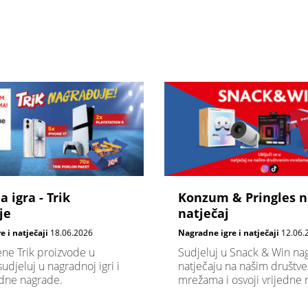
 igra - Trik
Konzum & Pringles n
je
natječaj
 i natječaji
18.06.2026
Nagradne igre i natječaji
12.06.
ene Trik proizvode u
Sudjeluj u Snack & Win n
djeluj u nagradnoj igri i
natječaju na našim društv
edne nagrade.
mrežama i osvoji vrijedne 