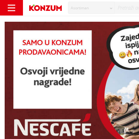
Asortiman
Nagrada igra - Zajedno kave ispijamo, nagrad