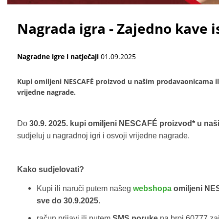
Nagrada igra - Zajedno kave 
Nagradne igre i natječaji
01.09.2025
Kupi omiljeni NESCAFÉ proizvod u našim prodavaonicama ili 
vrijedne nagrade.
Do
30.9. 2025. kupi omiljeni NESCAFÉ proizvod* u naš
sudjeluj u nagradnoj igri i osvoji vrijedne nagrade.
Kako sudjelovati?
Kupi ili naruči putem našeg
webshopa
omiljeni NES
sve do 30.9.2025.
račun prijavi ili putem
SMS poruke
na broj 60777 za