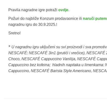
Pravila nagradne igre potraži
ovdje
.
Požuri do najbliže Konzum prodavaonice ili
naruči pute
nagradnu igru do 30.9.2025.!
Sretno!
*
U nagradnu igru uključeni su svi proizvodi i sva promot
NESCAFÉ: NESCAFÉ 3in1 (prutići i vrećice), NESCAF
Choco, NESCAFÉ Cappuccino Vanilija, NESCAFÉ Cappu
Cappuccino bez kofeina; hladnih napitaka u limenkama:
Cappuccino, NESCAFÉ Barista Style Americano, NESCAFÉ