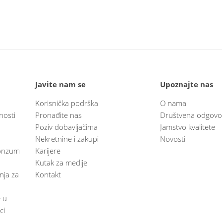
Javite nam se
Upoznajte nas
Korisnička podrška
O nama
nosti
Pronađite nas
Društvena odgovo
Poziv dobavljačima
Jamstvo kvalitete
Nekretnine i zakupi
Novosti
 Konzum
Karijere
Kutak za medije
anja za
Kontakt
e u
ci