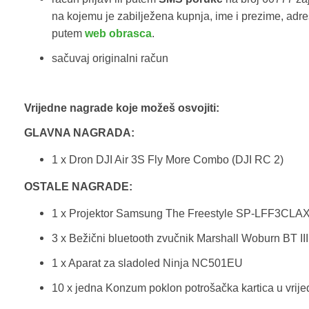
na kojemu je zabilježena kupnja, ime i prezime, adresa
putem
web obrasca
.
sačuvaj originalni račun
Vrijedne nagrade koje možeš osvojiti:
GLAVNA NAGRADA:
1 x Dron DJI Air 3S Fly More Combo (DJI RC 2)
OSTALE NAGRADE:
1 x Projektor Samsung The Freestyle SP-LFF3CL
3 x Bežični bluetooth zvučnik Marshall Woburn BT II
1 x Aparat za sladoled Ninja NC501EU
10 x jedna Konzum poklon potrošačka kartica u vrije