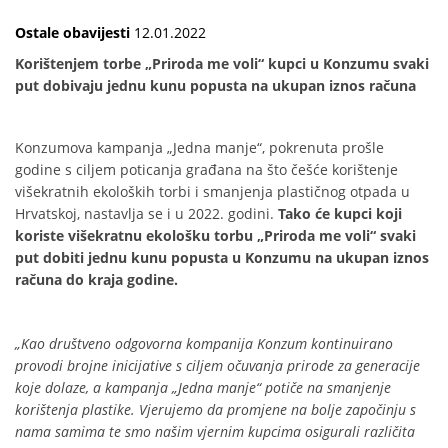
Ostale obavijesti
12.01.2022
Korištenjem torbe „Priroda me voli“ kupci u Konzumu svaki
put dobivaju jednu kunu popusta na ukupan iznos računa
Konzumova kampanja „Jedna manje“, pokrenuta prošle
godine s ciljem poticanja građana na što češće korištenje
višekratnih ekoloških torbi i smanjenja plastičnog otpada u
Hrvatskoj, nastavlja se i u 2022. godini.
Tako će kupci koji
koriste višekratnu ekološku torbu „Priroda me voli“ svaki
put dobiti jednu kunu popusta u Konzumu na ukupan iznos
računa do kraja godine.
„Kao društveno odgovorna kompanija Konzum kontinuirano
provodi brojne inicijative s ciljem očuvanja prirode za generacije
koje dolaze, a kampanja „Jedna manje“ potiče na smanjenje
korištenja plastike. Vjerujemo da promjene na bolje započinju s
nama samima te smo našim vjernim kupcima osigurali različita