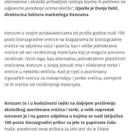
alternativna i ekološki prihvatljiva rješenja kojima ih potičemo na
odgovorno ponašanje prema okolišu“
,
izjavila je Dunja Delić,
direktorica Sektora marketinga Konzuma
.
Konzum u svojim prodavaonicama od prošle godine nudi 100
posto biorazgradive vrećice na blagajnama te biorazgradive
vrećice na odjelima voća i povrća, kao i velike jednokratne
vrećice od već recikliranog materijala koji je moguće ponovno
reciklirati. Osim toga, kao alternativu jednokratnim plastičnim
vrećicama, Konzum u svojoj ponudi ima i višekratne torbe i
vrećice u nekoliko veličina. Kad je riječ o asortimanu
trgovačkih vrećica za maloprodaju i
jumbo
vrećica, zamijenit
će ih vrećice od recikliranog materijala.
Konzum će i u budućnosti raditi na daljnjem proširenju
ekološkog asortimana vrećica i torbi, a velik napredak
ostvaren je i na gastro odjelima u kojima se nudi isključivo
100 posto biorazgradivi pribor za jelo te papirnate čaše.
Inače, posebnost ovog pribora za jelo jest da je čitavo