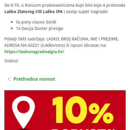
Do 9.10. u Konzum prodavaonicama kupi bilo koja 4 proizvoda
Laško Zlatorog i/ili Laško IPA
i osvoji super nagrade:
5x pony classic bicikl
1x Dacija Duster presige
Pošalji SMS sadržaja: LASKO, BROJ RAČUNA, IME I PREZIME,
ADRESA NA 60221 (2,40kn/sms) ili ispuni obrazac na:
https://laskonagradnaigra.hr/
Sretno!
Prethodna novost