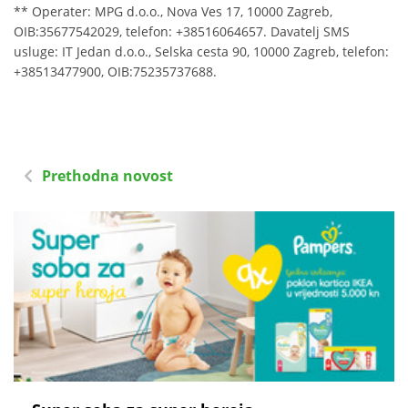
** Operater: MPG d.o.o., Nova Ves 17, 10000 Zagreb,
OIB:35677542029, telefon: +38516064657. Davatelj SMS
usluge: IT Jedan d.o.o., Selska cesta 90, 10000 Zagreb, telefon:
+38513477900, OIB:75235737688.
Prethodna novost