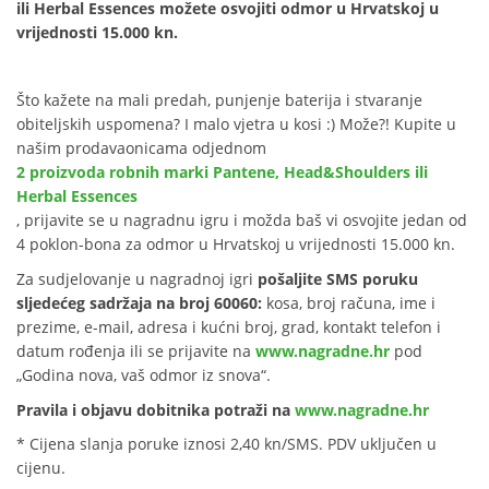
ili Herbal Essences možete osvojiti odmor u Hrvatskoj u
vrijednosti 15.000 kn.
Što kažete na mali predah, punjenje baterija i stvaranje
obiteljskih uspomena? I malo vjetra u kosi :) Može?! Kupite u
našim prodavaonicama odjednom
2 proizvoda robnih marki Pantene, Head&Shoulders ili
Herbal Essences
, prijavite se u nagradnu igru i možda baš vi osvojite jedan od
4 poklon-bona za odmor u Hrvatskoj u vrijednosti 15.000 kn.
Za sudjelovanje u nagradnoj igri
pošaljite SMS poruku
sljedećeg sadržaja na broj 60060:
kosa, broj računa, ime i
prezime, e-mail, adresa i kućni broj, grad, kontakt telefon i
datum rođenja ili se prijavite na
www.nagradne.hr
pod
„Godina nova, vaš odmor iz snova“.
Pravila i objavu dobitnika potraži na
www.nagradne.hr
* Cijena slanja poruke iznosi 2,40 kn/SMS. PDV uključen u
cijenu.