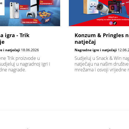
 igra - Trik
Konzum & Pringles n
je
natječaj
 i natječaji
18.06.2026
Nagradne igre i natječaji
12.06.
ene Trik proizvode u
Sudjeluj u Snack & Win n
djeluj u nagradnoj igri i
natječaju na našim društv
edne nagrade.
mrežama i osvoji vrijedne 