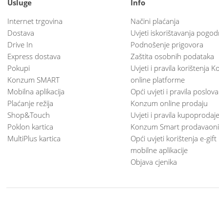
Usluge
Info
Internet trgovina
Načini plaćanja
Dostava
Uvjeti iskorištavanja pogod
Drive In
Podnošenje prigovora
Express dostava
Zaštita osobnih podataka
Pokupi
Uvjeti i pravila korištenja
Konzum SMART
online platforme
Mobilna aplikacija
Opći uvjeti i pravila poslov
Plaćanje režija
Konzum online prodaju
Shop&Touch
Uvjeti i pravila kupoprodaj
Poklon kartica
Konzum Smart prodavaoni
MultiPlus kartica
Opći uvjeti korištenja e-gift
mobilne aplikacije
Objava cjenika