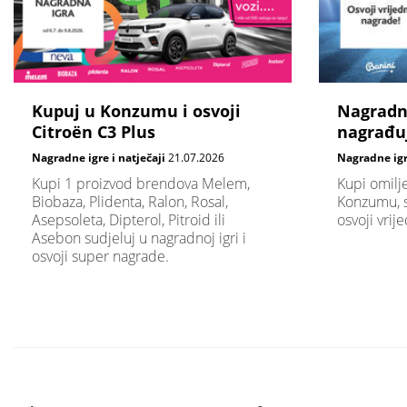
Kupuj u Konzumu i osvoji
Nagradna
Citroën C3 Plus
nagrađu
Nagradne igre i natječaji
21.07.2026
Nagradne igre
Kupi 1 proizvod brendova Melem,
Kupi omilj
Biobaza, Plidenta, Ralon, Rosal,
Konzumu, su
Asepsoleta, Dipterol, Pitroid ili
osvoji vrij
Asebon sudjeluj u nagradnoj igri i
osvoji super nagrade.