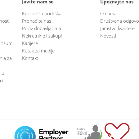
Javite nam se
Upoznajte nas
Korisnička podrška
O nama
nosti
Pronađite nas
Društvena odgovo
Poziv dobavljačima
Jamstvo kvalitete
Nekretnine i zakupi
Novosti
 Konzum
Karijere
Kutak za medije
anja za
Kontakt
e u
ci