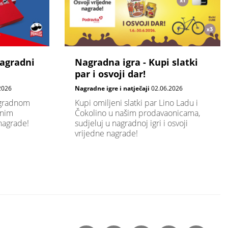
agradni
Nagradna igra - Kupi slatki
par i osvoji dar!
2026
Nagradne igre i natječaji
02.06.2026
agradnom
Kupi omiljeni slatki par Lino Ladu i
enim
Čokolino u našim prodavaonicama,
nagrade!
sudjeluj u nagradnoj igri i osvoji
vrijedne nagrade!