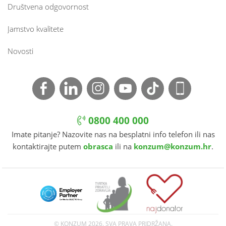
Društvena odgovornost
Jamstvo kvalitete
Novosti
0800 400 000
Imate pitanje? Nazovite nas na besplatni info telefon ili nas
kontaktirajte putem
obrasca
ili na
konzum@konzum.hr
.
© KONZUM
2026. SVA PRAVA PRIDRŽANA.