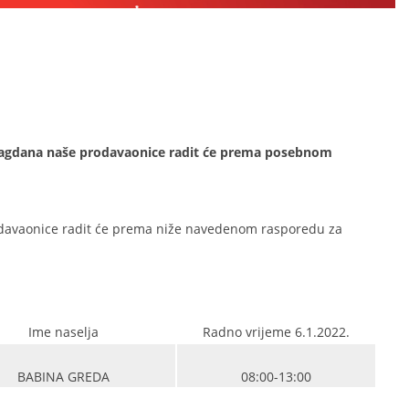
 blagdana naše prodavaonice radit će prema posebnom
prodavaonice radit će prema niže navedenom rasporedu za
Ime naselja
Radno vrijeme 6.1.2022.
BABINA GREDA
08:00-13:00