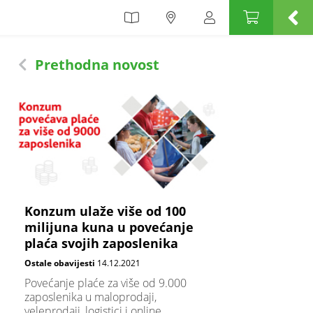
Prethodna novost
Konzum ulaže više od 100
milijuna kuna u povećanje
plaća svojih zaposlenika
Ostale obavijesti
14.12.2021
Povećanje plaće za više od 9.000
zaposlenika u maloprodaji,
veleprodaji, logistici i online