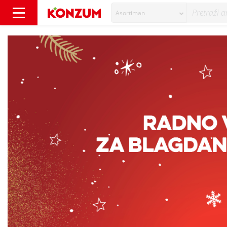
Asortiman
Blagdansko radno vrijeme - Vijesti - Konzum