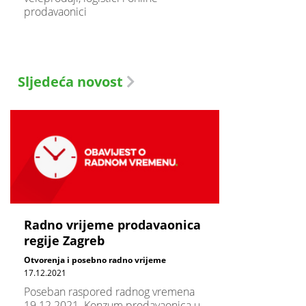
prodavaonici
Sljedeća novost
Radno vrijeme prodavaonica
regije Zagreb
Otvorenja i posebno radno vrijeme
17.12.2021
Poseban raspored radnog vremena
19.12.2021. Konzum prodavaonica u