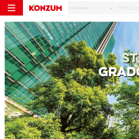
Asortiman
32 grada sudjelovat će u ovogodišnjem projek