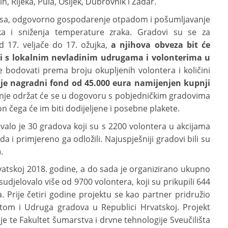
n, Rijeka, Pula, Osijek, Dubrovnik i Zadar.
rsa, odgovorno gospodarenje otpadom i pošumljavanje
ka i sniženja temperature zraka. Gradovi su se za
od 17. veljače do 17. ožujka,
a njihova obveza bit će
ji s lokalnim nevladinim udrugama i volonterima u
e bodovati prema broju okupljenih volontera i količini
n je nagradni fond od 45.000 eura namijenjen kupnji
adnje održat će se u dogovoru s pobjedničkim gradovima
n čega će im biti dodijeljene i posebne plakete.
valo je 30 gradova koji su s 2200 volontera u akcijama
 i primjereno ga odložili. Najuspješniji gradovi bili su
).
atskoj 2018. godine, a do sada je organizirano ukupno
udjelovalo više od 9700 volontera, koji su prikupili 644
Prije četiri godine projektu se kao partner pridružio
potom i Udruga gradova u Republici Hrvatskoj. Projekt
ije te Fakultet šumarstva i drvne tehnologije Sveučilišta