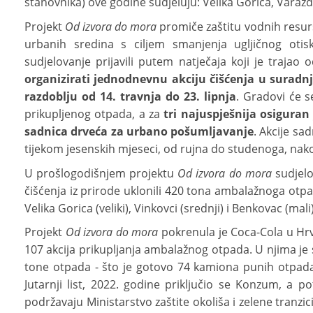
stanovnika) ove godine sudjeluju: Velika Gorica, Varaždi
Projekt
Od izvora do mora
promiče zaštitu vodnih resu
urbanih sredina s ciljem smanjenja ugljičnog otis
sudjelovanje prijavili putem natječaja koji je trajao 
organizirati jednodnevnu akciju čišćenja u suradn
razdoblju od 14. travnja do 23. lipnja
. Gradovi će s
prikupljenog otpada, a za
tri najuspješnija osigura
sadnica drveća za urbano pošumljavanje
. Akcije s
tijekom jesenskih mjeseci, od rujna do studenoga, nako
U prošlogodišnjem projektu
Od izvora do mora
sudjelo
čišćenja iz prirode uklonili 420 tona ambalažnoga otpada
Velika Gorica (veliki), Vinkovci (srednji) i Benkovac (mali
Projekt
Od izvora do mora
pokrenula je Coca-Cola u Hrv
107 akcija prikupljanja ambalažnog otpada. U njima je s
tone otpada - što je gotovo 74 kamiona punih otpada. 
Jutarnji list, 2022. godine priključio se Konzum, a 
podržavaju Ministarstvo zaštite okoliša i zelene tranzic