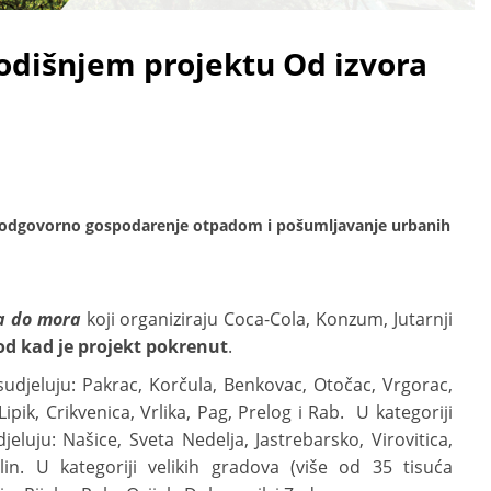
godišnjem projektu Od izvora
, odgovorno gospodarenje otpadom i pošumljavanje urbanih
a do mora
koji organiziraju Coca-Cola, Konzum, Jutarnji
 od kad je projekt pokrenut
.
sudjeluju: Pakrac, Korčula, Benkovac, Otočac, Vrgorac,
pik, Crikvenica, Vrlika, Pag, Prelog i Rab. U kategoriji
luju: Našice, Sveta Nedelja, Jastrebarsko, Virovitica,
lin. U kategoriji velikih gradova (više od 35 tisuća