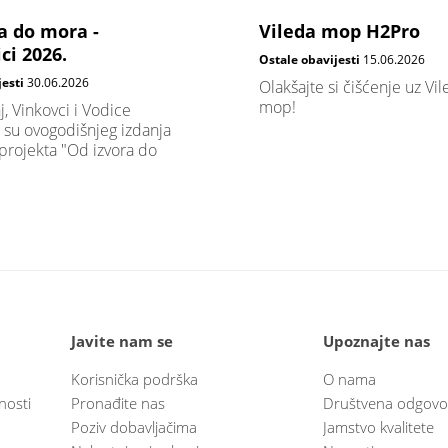
a do mora -
Vileda mop H2Pro
ci 2026.
Ostale obavijesti
15.06.2026
jesti
30.06.2026
Olakšajte si čišćenje uz Vi
mop!
j, Vinkovci i Vodice
 su ovogodišnjeg izdanja
projekta "Od izvora do
Javite nam se
Upoznajte nas
Korisnička podrška
O nama
nosti
Pronađite nas
Društvena odgovo
Poziv dobavljačima
Jamstvo kvalitete