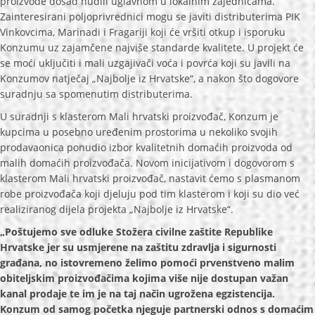
proizvode dosad nudili uglavnom u lokalnim zajednicama.
Zainteresirani poljoprivrednici mogu se javiti distributerima PIK
Vinkovcima, Marinadi i Fragariji koji će vršiti otkup i isporuku
Konzumu uz zajamčene najviše standarde kvalitete. U projekt će
se moći uključiti i mali uzgajivači voća i povrća koji su javili na
Konzumov natječaj „Najbolje iz Hrvatske“, a nakon što dogovore
suradnju sa spomenutim distributerima.
U suradnji s klasterom Mali hrvatski proizvođač, Konzum je
kupcima u posebno uređenim prostorima u nekoliko svojih
prodavaonica ponudio izbor kvalitetnih domaćih proizvoda od
malih domaćih proizvođača. Novom inicijativom i dogovorom s
klasterom Mali hrvatski proizvođač, nastavit ćemo s plasmanom
robe proizvođača koji djeluju pod tim klasterom i koji su dio već
realiziranog dijela projekta „Najbolje iz Hrvatske“.
„Poštujemo sve odluke Stožera civilne zaštite Republike
Hrvatske jer su usmjerene na zaštitu zdravlja i sigurnosti
građana, no istovremeno želimo pomoći prvenstveno malim
obiteljskim proizvođačima kojima više nije dostupan važan
kanal prodaje te im je na taj način ugrožena egzistencija.
Konzum od samog početka njeguje partnerski odnos s domaćim