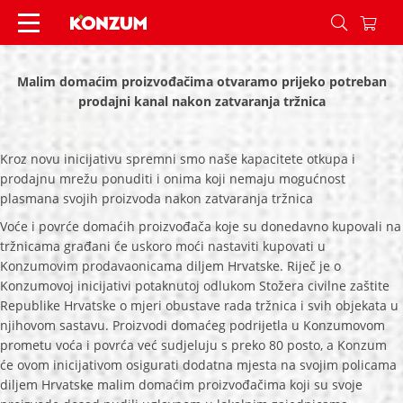
Tražimo lokalne proizvođače - Konzum
Malim domaćim proizvođačima otvaramo prijeko potreban
prodajni kanal nakon zatvaranja tržnica
Kroz novu inicijativu spremni smo naše kapacitete otkupa i
prodajnu mrežu ponuditi i onima koji nemaju mogućnost
plasmana svojih proizvoda nakon zatvaranja tržnica
Voće i povrće domaćih proizvođača koje su donedavno kupovali na
tržnicama građani će uskoro moći nastaviti kupovati u
Konzumovim prodavaonicama diljem Hrvatske. Riječ je o
Konzumovoj inicijativi potaknutoj odlukom Stožera civilne zaštite
Republike Hrvatske o mjeri obustave rada tržnica i svih objekata u
njihovom sastavu. Proizvodi domaćeg podrijetla u Konzumovom
prometu voća i povrća već sudjeluju s preko 80 posto, a Konzum
će ovom inicijativom osigurati dodatna mjesta na svojim policama
diljem Hrvatske malim domaćim proizvođačima koji su svoje