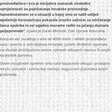
proizvođačima i ova je inicijativa nastavak strateške
usmjerenosti na podržavanje hrvatske proizvodnje.
Samodostatnost se u situaciji u kojoj smo se našli uslijed
epidemije koronavirusa pokazala izrazito važnom za održavanje
lanca opskrbe te svi zajedno moramo raditi na jačanju domaće
poljoprivrede“
, izjavio je Zoran Mitreski, član Uprave Konzuma.
Konzum već surađuje s više od 4000 malih i velikih proizvođača
voća i povrća iz svih dijelova Hrvatske, putem direktnih isporuka
na vlastite distributivne centre, njihovih otkupnih stanica ili svojih
strateških partnera.
Ovom incijativom spremni smo naše kapacitete otkupa i prodajnu
mrežu ponuditi i onima koji nemaju mogućnost plasmana svojih
proizvoda.