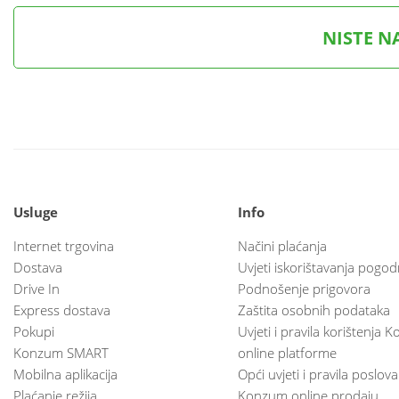
NISTE N
Usluge
Info
Internet trgovina
Načini plaćanja
Dostava
Uvjeti iskorištavanja pogod
Drive In
Podnošenje prigovora
Express dostava
Zaštita osobnih podataka
Pokupi
Uvjeti i pravila korištenja
Konzum SMART
online platforme
Mobilna aplikacija
Opći uvjeti i pravila poslov
Plaćanje režija
Konzum online prodaju