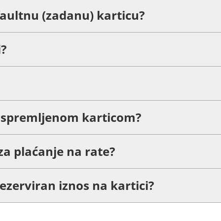
aultnu (zadanu) karticu?
i?
je spremljenom karticom?
za plaćanje na rate?
rezerviran iznos na kartici?