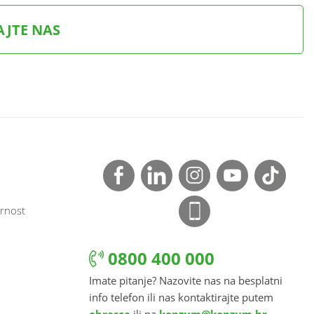
AJTE NAS
rnost
0800 400 000
Imate pitanje? Nazovite nas na besplatni
info telefon ili nas kontaktirajte putem
obrasca
ili na
konzum@konzum.hr
.