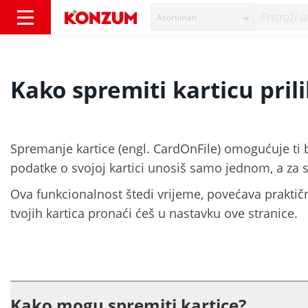
Asortiman
Kako spremiti karticu prilikom plaćanja Onli
Kako spremiti karticu pri
Spremanje kartice (engl. CardOnFile) omogućuje ti b
podatke o svojoj kartici unosiš samo jednom, a za 
Ova funkcionalnost štedi vrijeme, povećava praktičn
tvojih kartica pronaći ćeš u nastavku ove stranice.
Kako mogu spremiti kartice?