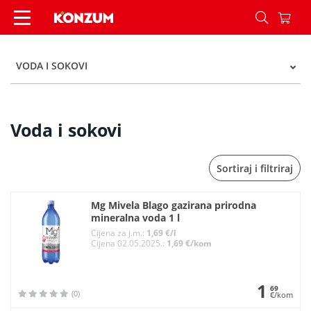
Voda i sokovi - Kategorije - Konzum
VODA I SOKOVI
Voda i sokovi
Sortiraj i filtriraj
Mg Mivela Blago gazirana prirodna
mineralna voda 1 l
Cijena za j.m.:
1,69 €/l
Cijena 02.05.2025.:
1,69 €/kom
1
69
(0)
€/kom