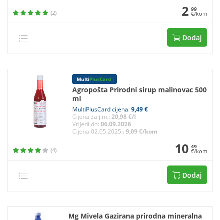
2
99
(2)
€/kom
Dodaj
Multi
PlusCard
Agropošta Prirodni sirup malinovac 500
ml
MultiPlusCard cijena:
9,49 €
Cijena za j.m.:
20,98 €/l
Vrijedi do:
06.09.2026
Cijena 02.05.2025.:
9,09 €/kom
10
49
(4)
€/kom
Dodaj
Mg Mivela Gazirana prirodna mineralna