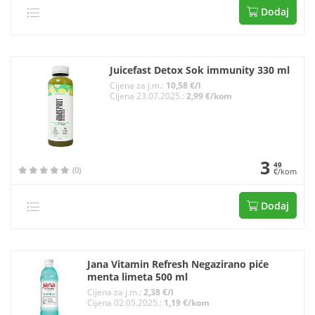
Dodaj
Juicefast Detox Sok immunity 330 ml
Cijena za j.m.:
10,58 €/l
Cijena 23.07.2025.:
2,99 €/kom
3
49
(0)
€/kom
Dodaj
Jana Vitamin Refresh Negazirano piće
menta limeta 500 ml
Cijena za j.m.:
2,38 €/l
Cijena 02.05.2025.:
1,19 €/kom