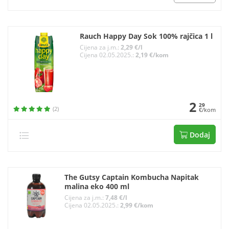
Rauch Happy Day Sok 100% rajčica 1 l
Cijena za j.m.:
2,29 €/l
Cijena 02.05.2025.:
2,19 €/kom
2
29
(2)
€/kom
Dodaj
The Gutsy Captain Kombucha Napitak
malina eko 400 ml
Cijena za j.m.:
7,48 €/l
Cijena 02.05.2025.:
2,99 €/kom