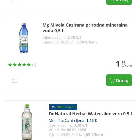
Mg Mivela Gazirana prirodna mineralna
voda 0,5 l
Cijena za j.m.:
2,58 €/l
Cijena 02.05.2025.:
0,50 €/kom
1
29
(1)
€/kom
Dodaj
Multi
PlusCard
DoNatural Herbal Water aloe vera 0,5 l
MultiPlusCard cijena:
1,45 €
Cijena za j.m.:
3,38 €/l
Vrijedi do:
06.09.2026
Cijena 09.09.2025.:
1,69 €/kom