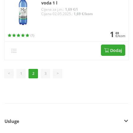
voda 1 l
Cijena za j.m.:
1,69 €/l
Cijena 02.05.2025.:
1,69 €/kom
1
69
(1)
€/kom
Dodaj
<
1
2
3
>
Usluge