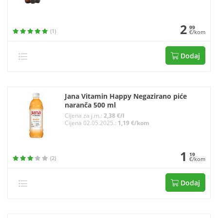
2
99
(1)
€/kom
Dodaj
Jana Vitamin Happy Negazirano piće
naranča 500 ml
Cijena za j.m.:
2,38 €/l
Cijena 02.05.2025.:
1,19 €/kom
1
19
(2)
€/kom
Dodaj