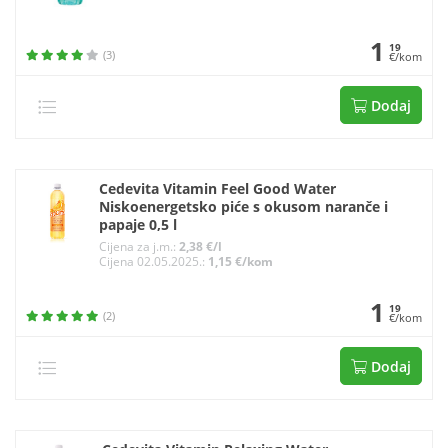
1
19
(3)
€/kom
Dodaj
Cedevita Vitamin Feel Good Water
Niskoenergetsko piće s okusom naranče i
papaje 0,5 l
Cijena za j.m.:
2,38 €/l
Cijena 02.05.2025.:
1,15 €/kom
1
19
(2)
€/kom
Dodaj