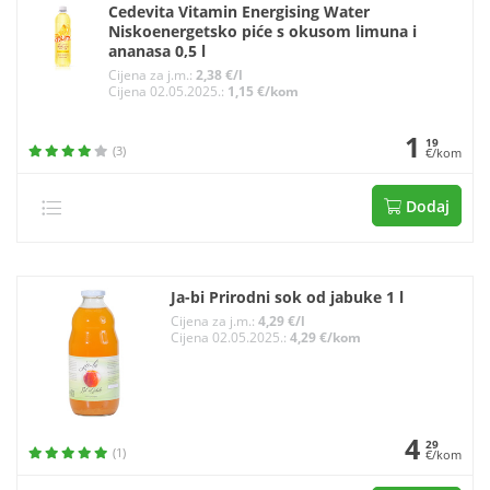
Cedevita Vitamin Energising Water
Niskoenergetsko piće s okusom limuna i
ananasa 0,5 l
Cijena za j.m.:
2,38 €/l
Cijena 02.05.2025.:
1,15 €/kom
1
19
(3)
€/kom
Dodaj
Ja-bi Prirodni sok od jabuke 1 l
Cijena za j.m.:
4,29 €/l
Cijena 02.05.2025.:
4,29 €/kom
4
29
(1)
€/kom