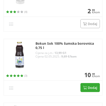
2
99
(4)
€/kom
Dodaj
Bokun Sok 100% šumska borovnica
0,75 l
Cijena za j.m.:
13,99 €/l
Cijena 02.05.2025.:
9,69 €/kom
10
49
(3)
€/kom
Dodaj