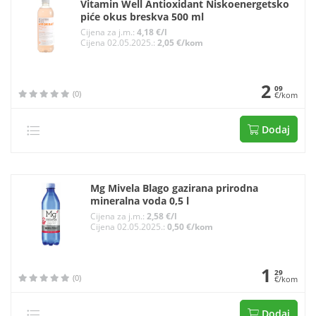
Vitamin Well Antioxidant Niskoenergetsko
piće okus breskva 500 ml
Cijena za j.m.:
4,18 €/l
Cijena 02.05.2025.:
2,05 €/kom
2
09
(0)
€/kom
Dodaj
Mg Mivela Blago gazirana prirodna
mineralna voda 0,5 l
Cijena za j.m.:
2,58 €/l
Cijena 02.05.2025.:
0,50 €/kom
1
29
(0)
€/kom
Dodaj