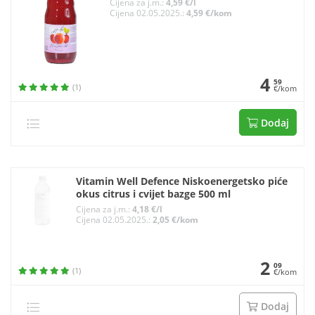
Cijena za j.m.:
4,59 €/l
Cijena 02.05.2025.:
4,59 €/kom
4
59
(1)
€/kom
Dodaj
Vitamin Well Defence Niskoenergetsko piće
okus citrus i cvijet bazge 500 ml
Cijena za j.m.:
4,18 €/l
Cijena 02.05.2025.:
2,05 €/kom
2
09
(1)
€/kom
Dodaj