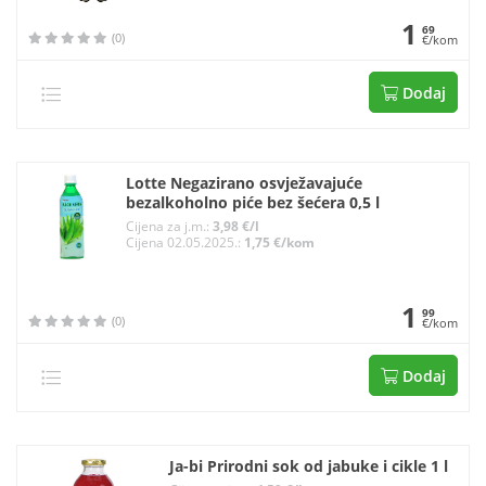
1
69
(0)
€/kom
Dodaj
Lotte Negazirano osvježavajuće
bezalkoholno piće bez šećera 0,5 l
Cijena za j.m.:
3,98 €/l
Cijena 02.05.2025.:
1,75 €/kom
1
99
(0)
€/kom
Dodaj
Ja-bi Prirodni sok od jabuke i cikle 1 l