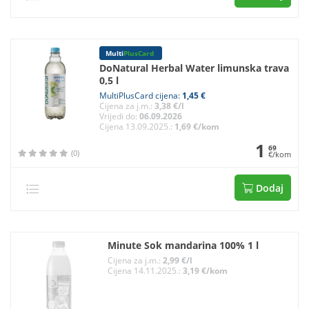
Multi
PlusCard
DoNatural Herbal Water limunska trava
0,5 l
MultiPlusCard cijena:
1,45 €
Cijena za j.m.:
3,38 €/l
Vrijedi do:
06.09.2026
Cijena 13.09.2025.:
1,69 €/kom
1
69
(0)
€/kom
Dodaj
Minute Sok mandarina 100% 1 l
Cijena za j.m.:
2,99 €/l
Cijena 14.11.2025.:
3,19 €/kom