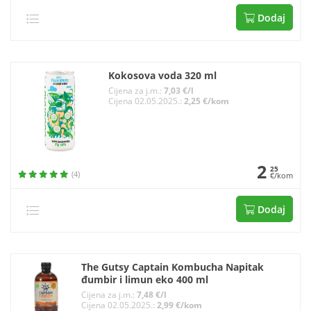
Dodaj
Kokosova voda 320 ml
Cijena za j.m.:
7,03 €/l
Cijena 02.05.2025.:
2,25 €/kom
2
25
(4)
€/kom
Dodaj
The Gutsy Captain Kombucha Napitak
đumbir i limun eko 400 ml
Cijena za j.m.:
7,48 €/l
Cijena 02.05.2025.:
2,99 €/kom