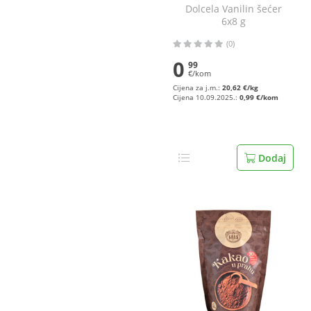
Dolcela Vanilin šećer
6x8 g
(0)
0
99
€/kom
Cijena za j.m.:
20,62 €/kg
Cijena 10.09.2025.:
0,99 €/kom
Dodaj