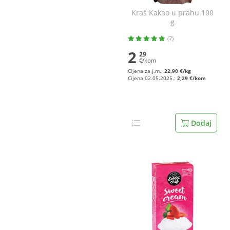
Kraš Kakao u prahu 100
g
(7)
2
29
€/kom
Cijena za j.m.:
22,90 €/kg
Cijena 02.05.2025.:
2,29 €/kom
Dodaj