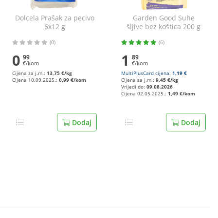
Dolcela Prašak za pecivo
Garden Good Suhe
6x12 g
šljive bez koštica 200 g
(0)
(6)
0
1
99
89
€/kom
€/kom
Cijena za j.m.:
13,75 €/kg
MultiPlusCard cijena:
1,19 €
Cijena 10.09.2025.:
0,99 €/kom
Cijena za j.m.:
9,45 €/kg
Vrijedi do:
09.08.2026
Cijena 02.05.2025.:
1,49 €/kom
Dodaj
Dodaj