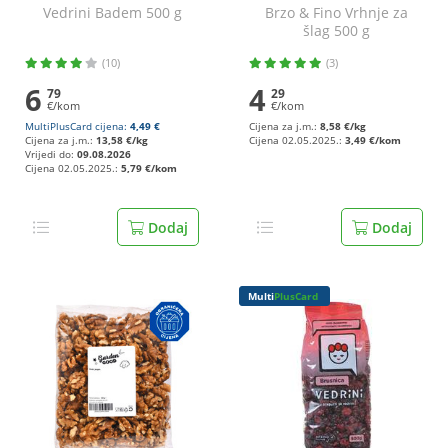
Vedrini Badem 500 g
Brzo & Fino Vrhnje za
šlag 500 g
(10)
(3)
6
4
79
29
€/kom
€/kom
MultiPlusCard cijena:
4,49 €
Cijena za j.m.:
8,58 €/kg
Cijena za j.m.:
13,58 €/kg
Cijena 02.05.2025.:
3,49 €/kom
Vrijedi do:
09.08.2026
Cijena 02.05.2025.:
5,79 €/kom
Dodaj
Dodaj
Multi
PlusCard