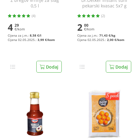
Z bregov Vrhnje za šlag
Dr.Oetker Instant suhi
0,5 l
pekarski kvasac 5x7 g
4+1 gratis
(4)
(2)
4
2
29
00
€/kom
€/kom
Cijena za j.m.:
8,58 €/l
Cijena za j.m.:
71,43 €/kg
Cijena 02.05.2025.:
3,99 €/kom
Cijena 02.05.2025.:
2,00 €/kom
Dodaj
Dodaj