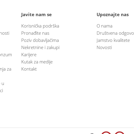
Javite nam se
Upoznajte nas
Korisnička podrška
O nama
nosti
Pronađite nas
Društvena odgovo
Poziv dobavljačima
Jamstvo kvalitete
Nekretnine i zakupi
Novosti
 Konzum
Karijere
Kutak za medije
anja za
Kontakt
e u
ci