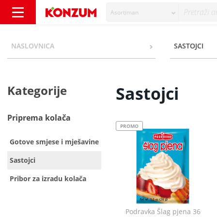
Asortiman
Sastojci - Kategorije - Konzum
NASLOVNICA
SASTOJCI
Kategorije
Sastojci
Priprema kolača
PROMO
Gotove smjese i mješavine
Sastojci
Pribor za izradu kolača
Podravka Šlag pjena 36