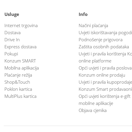
Usluge
Info
Internet trgovina
Načini plaćanja
Dostava
Uvjeti iskorištavanja pogod
Drive In
Podnošenje prigovora
Express dostava
Zaštita osobnih podataka
Pokupi
Uvjeti i pravila korištenja
Konzum SMART
online platforme
Mobilna aplikacija
Opći uvjeti i pravila poslov
Plaćanje režija
Konzum online prodaju
Shop&Touch
Uvjeti i pravila kupoprodaj
Poklon kartica
Konzum Smart prodavaoni
MultiPlus kartica
Opći uvjeti korištenja e-gift
mobilne aplikacije
Objava cjenika