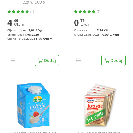
jezgra 500 g
(1)
(7)
4
0
49
75
€/kom
€/kom
Cijena za j.m.:
8,98 €/kg
Cijena za j.m.:
17,86 €/kg
Vrijedi do:
11.08.2026
Cijena 02.05.2025.:
0,59 €/kom
Cijena 19.08.2025.:
5,99 €/kom
Dodaj
Dodaj