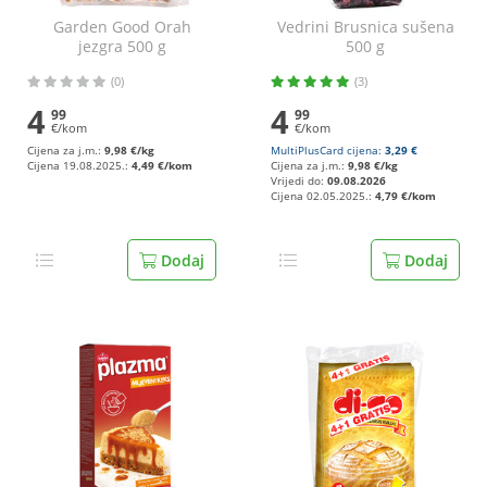
Garden Good Orah
Vedrini Brusnica sušena
jezgra 500 g
500 g
(0)
(3)
4
4
99
99
€/kom
€/kom
Cijena za j.m.:
9,98 €/kg
MultiPlusCard cijena:
3,29 €
Cijena 19.08.2025.:
4,49 €/kom
Cijena za j.m.:
9,98 €/kg
Vrijedi do:
09.08.2026
Cijena 02.05.2025.:
4,79 €/kom
Dodaj
Dodaj