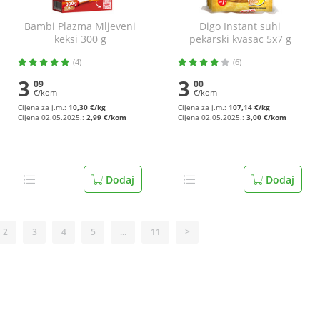
Bambi Plazma Mljeveni
Digo Instant suhi
keksi 300 g
pekarski kvasac 5x7 g
(4)
(6)
3
3
09
00
€/kom
€/kom
Cijena za j.m.:
10,30 €/kg
Cijena za j.m.:
107,14 €/kg
Cijena 02.05.2025.:
2,99 €/kom
Cijena 02.05.2025.:
3,00 €/kom
Dodaj
Dodaj
2
3
4
5
...
11
>