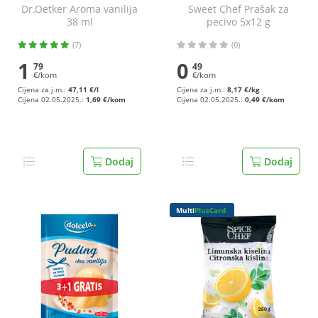
Dr.Oetker Aroma vanilija
Sweet Chef Prašak za
38 ml
pecivo 5x12 g
(7)
(0)
1
0
79
49
€/kom
€/kom
Cijena za j.m.:
47,11 €/l
Cijena za j.m.:
8,17 €/kg
Cijena 02.05.2025.:
1,69 €/kom
Cijena 02.05.2025.:
0,49 €/kom
Dodaj
Dodaj
Multi
PlusCard