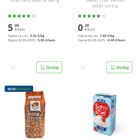
Kraš Petit Beurre 960 g
Sweet Chef Vanilin
šećer 5x10 g
(8)
(1)
5
0
09
39
€/kom
€/kom
Cijena za j.m.:
5,30 €/kg
Cijena za j.m.:
7,80 €/kg
Cijena 02.05.2025.:
5,09 €/kom
Cijena 02.05.2025.:
0,40 €/kom
Dodaj
Dodaj
Multi
PlusCard