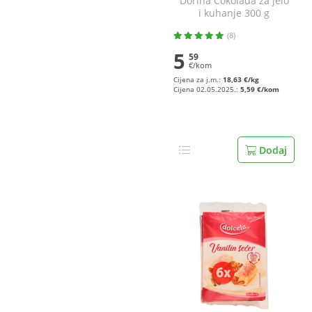
Dorina Čokolada za jelo
i kuhanje 300 g
(8)
5
59
€/kom
Cijena za j.m.:
18,63 €/kg
Cijena 02.05.2025.:
5,59 €/kom
Dodaj