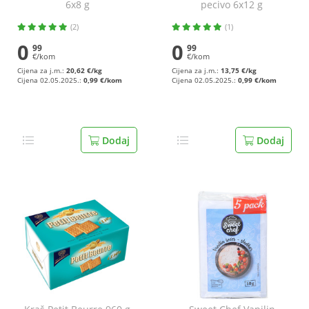
6x8 g
pecivo 6x12 g
(2)
(1)
0
0
99
99
€/kom
€/kom
Cijena za j.m.:
20,62 €/kg
Cijena za j.m.:
13,75 €/kg
Cijena 02.05.2025.:
0,99 €/kom
Cijena 02.05.2025.:
0,99 €/kom
Dodaj
Dodaj