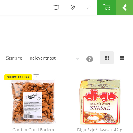
Sortiraj
Relevantnost
SUPER PRILIKA
!
Garden Good Badem
Digo Svježi kvasac 42 g