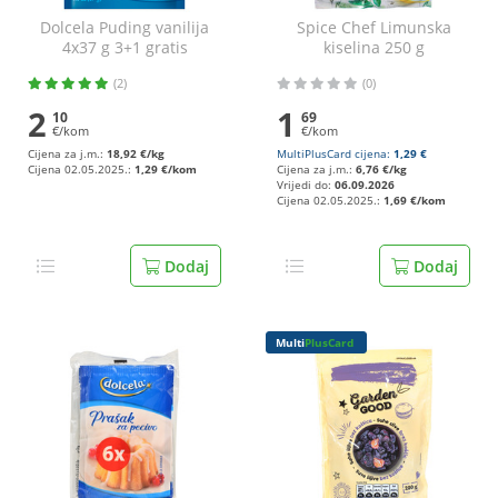
Dolcela Puding vanilija
Spice Chef Limunska
4x37 g 3+1 gratis
kiselina 250 g
(2)
(0)
2
1
10
69
€/kom
€/kom
Cijena za j.m.:
18,92 €/kg
MultiPlusCard cijena:
1,29 €
Cijena 02.05.2025.:
1,29 €/kom
Cijena za j.m.:
6,76 €/kg
Vrijedi do:
06.09.2026
Cijena 02.05.2025.:
1,69 €/kom
Dodaj
Dodaj
Multi
PlusCard