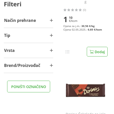
g
Filteri
(0)
1
10
Način prehrane
€/kom
Cijena za j.m.:
30,56 €/kg
Cijena 02.05.2025.:
0,85 €/kom
Tip
Vrsta
Dodaj
Brend/Proizvođač
PONIŠTI OZNAČENO