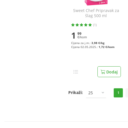
Sweet Chef Pripravak za
šlag 500 ml
(1)
1
99
€/kom
Cijena za j.m.:
3,98 €/kg
Cijena 02.05.2025.:
1,72 €/kom
Dodaj
Prikaži:
25
1