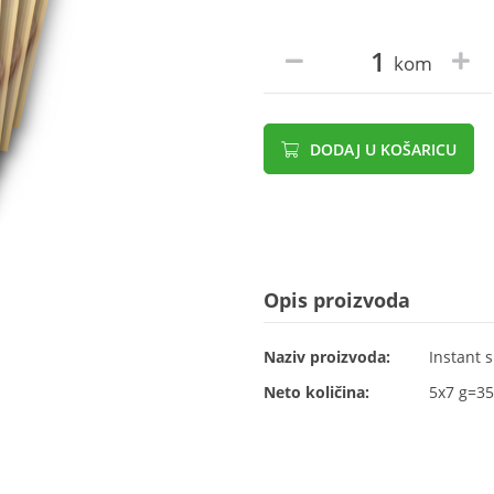
kom
DODAJ U KOŠARICU
Opis proizvoda
Naziv proizvoda:
Instant 
Neto količina:
5x7 g=35