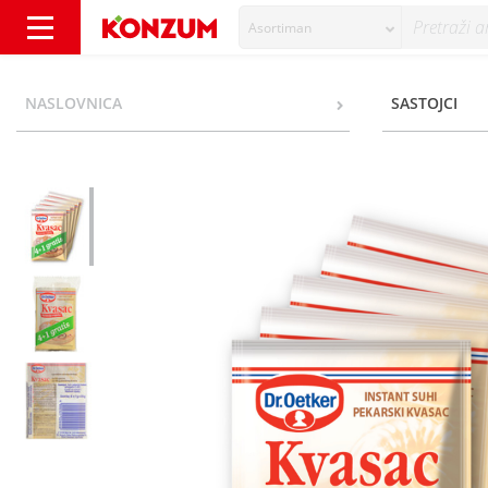
Asortiman
Dr.Oetker Instant suhi pekarski kvasac 5x7 g
NASLOVNICA
SASTOJCI