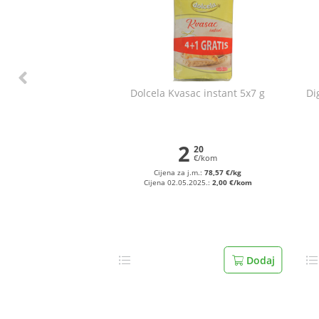
Dolcela Kvasac instant 5x7 g
Di
2
20
€/kom
Cijena za j.m.:
78,57 €/kg
Cijena 02.05.2025.:
2,00 €/kom
Dodaj