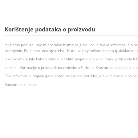
Korištenje podataka o proizvodu
Iako smo poduzeli sve mjere kako bismo osigurali da je svaka informacija o pr
promjeniti. Prije konzumacije trebali biste uvijek pročitati etiketu tj. deklaraci
Ukoliko imate bilo kakvih pitanja ili želite savjet o bilo kojoj marki proizvoda
Iako se informacije o proizvodima redovito ažuriraju, Konzum plus d.o.o. nije
Ove informacije objavljuju se samo za osobne potrebe, a nije ih dozvoljeno rep
Konzum plus d.o.o.