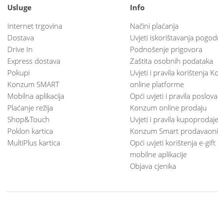
Usluge
Info
Internet trgovina
Načini plaćanja
Dostava
Uvjeti iskorištavanja pogod
Drive In
Podnošenje prigovora
Express dostava
Zaštita osobnih podataka
Pokupi
Uvjeti i pravila korištenja
Konzum SMART
online platforme
Mobilna aplikacija
Opći uvjeti i pravila poslov
Plaćanje režija
Konzum online prodaju
Shop&Touch
Uvjeti i pravila kupoprodaj
Poklon kartica
Konzum Smart prodavaoni
MultiPlus kartica
Opći uvjeti korištenja e-gift
mobilne aplikacije
Objava cjenika