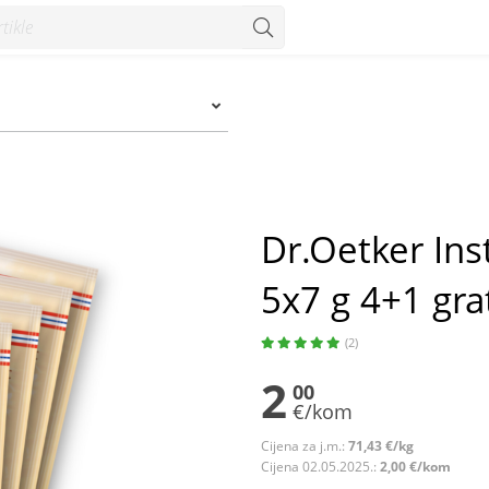
 4+1 gratis - Konzum
Dr.Oetker Ins
5x7 g 4+1 gra
(2)
2
00
€/kom
Cijena za j.m.:
71,43 €/kg
Cijena 02.05.2025.:
2,00 €/kom