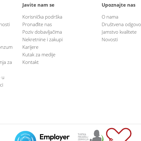
Javite nam se
Upoznajte nas
Korisnička podrška
O nama
nosti
Pronađite nas
Društvena odgovo
Poziv dobavljačima
Jamstvo kvalitete
Nekretnine i zakupi
Novosti
 Konzum
Karijere
Kutak za medije
anja za
Kontakt
e u
ci