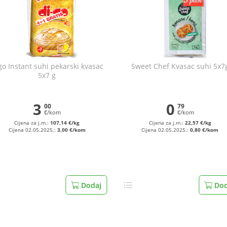
go Instant suhi pekarski kvasac
Sweet Chef Kvasac suhi 5x7
5x7 g
3
0
00
79
€/kom
€/kom
Cijena za j.m.:
107,14 €/kg
Cijena za j.m.:
22,57 €/kg
Cijena 02.05.2025.:
3,00 €/kom
Cijena 02.05.2025.:
0,80 €/kom
Dodaj
Dod