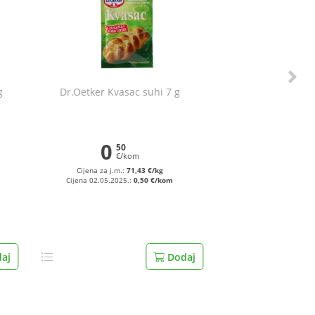
g
Dr.Oetker Kvasac suhi 7 g
0
50
€/kom
Cijena za j.m.:
71,43 €/kg
Cijena 02.05.2025.:
0,50 €/kom
aj
Dodaj