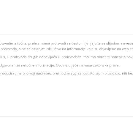
oizvodima točna, prehrambeni proizvodi se često mijenjaju te se slijedom navedeno
ju proizvoda, a ne se oslanjati isključivo na informacije koje su objavljene na web st
 K Plus, ili proizvoda drugih dobavljača ili proizvođača, molimo obratite nam se s p
 odgovoran za netočne informacije. Ovo ne utječe na vaša zakonska prava.
roducirati na bilo koji način bez prethodne suglasnosti Konzum plus d.o.o. niti be