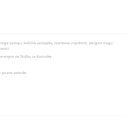
ga sastojci, količina sastojaka, nutritivna vrijednost, alergeni mogu
ranici.
ovjerenjem na Službu za Korisnike.
z pisane potvrde.