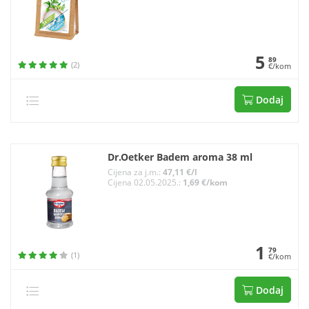
5
89
(2)
€/kom
Dodaj
Dr.Oetker Badem aroma 38 ml
Cijena za j.m.:
47,11 €/l
Cijena 02.05.2025.:
1,69 €/kom
1
79
(1)
€/kom
Dodaj