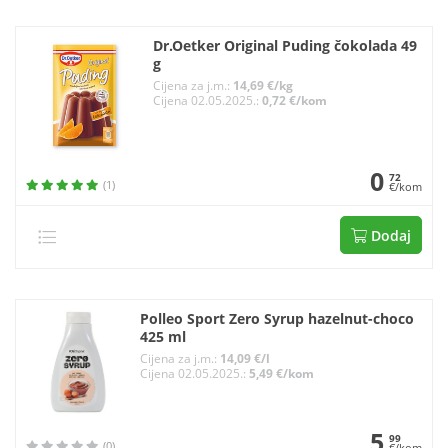
Dr.Oetker Original Puding čokolada 49
g
Cijena za j.m.:
14,69 €/kg
Cijena 02.05.2025.:
0,72 €/kom
0
72
(1)
€/kom
Dodaj
Polleo Sport Zero Syrup hazelnut-choco
425 ml
Cijena za j.m.:
14,09 €/l
Cijena 02.05.2025.:
5,49 €/kom
5
99
(0)
€/kom