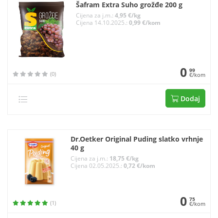
Šafram Extra Suho grožđe 200 g
Cijena za j.m.:
4,95 €/kg
Cijena 14.10.2025.:
0,99 €/kom
0
99
(0)
€/kom
Dodaj
Dr.Oetker Original Puding slatko vrhnje
40 g
Cijena za j.m.:
18,75 €/kg
Cijena 02.05.2025.:
0,72 €/kom
0
75
(1)
€/kom