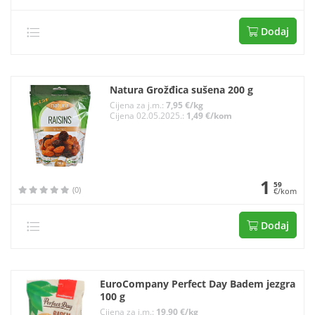
Dodaj
Natura Grožđica sušena 200 g
Cijena za j.m.:
7,95 €/kg
Cijena 02.05.2025.:
1,49 €/kom
1
59
(0)
€/kom
Dodaj
EuroCompany Perfect Day Badem jezgra
100 g
Cijena za j.m.:
19,90 €/kg