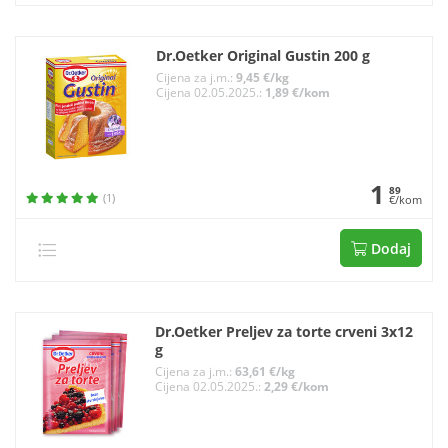
Dr.Oetker Original Gustin 200 g
Cijena za j.m.:
9,45 €/kg
Cijena 02.05.2025.:
1,89 €/kom
1
89
(1)
€/kom
Dodaj
Dr.Oetker Preljev za torte crveni 3x12
g
Cijena za j.m.:
63,61 €/kg
Cijena 02.05.2025.:
2,29 €/kom