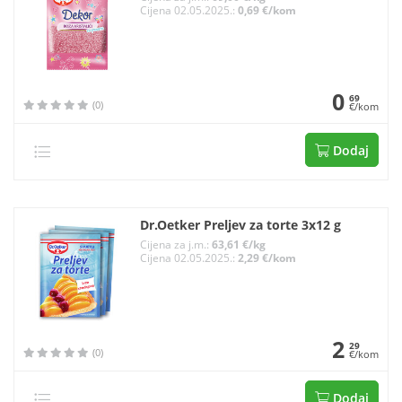
Cijena 02.05.2025.:
0,69 €/kom
0
69
(0)
€/kom
Dodaj
Dr.Oetker Preljev za torte 3x12 g
Cijena za j.m.:
63,61 €/kg
Cijena 02.05.2025.:
2,29 €/kom
2
29
(0)
€/kom
Dodaj