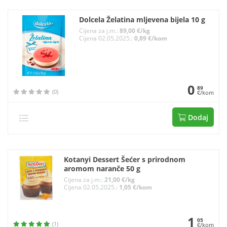
Dolcela Želatina mljevena bijela 10 g
Cijena za j.m.:
89,00 €/kg
Cijena 02.05.2025.:
0,89 €/kom
0
89
(0)
€/kom
Dodaj
Kotanyi Dessert Šećer s prirodnom
aromom naranče 50 g
Cijena za j.m.:
21,00 €/kg
Cijena 02.05.2025.:
1,05 €/kom
1
05
(1)
€/kom