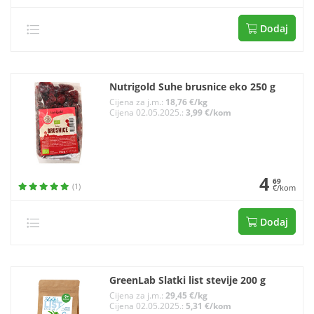
Dodaj
Nutrigold Suhe brusnice eko 250 g
Cijena za j.m.:
18,76 €/kg
Cijena 02.05.2025.:
3,99 €/kom
4
69
(1)
€/kom
Dodaj
GreenLab Slatki list stevije 200 g
Cijena za j.m.:
29,45 €/kg
Cijena 02.05.2025.:
5,31 €/kom