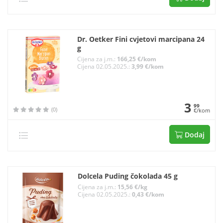
Dr. Oetker Fini cvjetovi marcipana 24
g
Cijena za j.m.:
166,25 €/kom
Cijena 02.05.2025.:
3,99 €/kom
3
99
(0)
€/kom
Dodaj
Dolcela Puding čokolada 45 g
Cijena za j.m.:
15,56 €/kg
Cijena 02.05.2025.:
0,43 €/kom