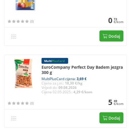
0
72
(0)
€/kom
Dodaj
Multi
PlusCard
EuroCompany Perfect Day Badem jezgra
300 g
MultiPlusCard cijena:
3,69 €
Cijena za j.m.:
18,30 €/kg
Vrijedi do:
09.08.2026
Cijena 02.05.2025.:
4,29 €/kom
5
49
(0)
€/kom
Dodaj