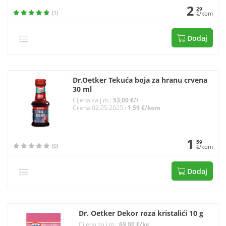
2
29
(1)
€/kom
Dodaj
Dr.Oetker Tekuća boja za hranu crvena
30 ml
Cijena za j.m.:
53,00 €/l
Cijena 02.05.2025.:
1,59 €/kom
1
59
(0)
€/kom
Dodaj
Dr. Oetker Dekor roza kristalići 10 g
Cijena za j.m.:
69,00 €/kg