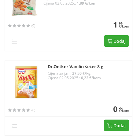
Cijena 02.05.2025.:
1,89 €/kom
1
99
(0)
€/kom
Dodaj
Dr.Oetker Vanilin šećer 8 g
Cijena za j.m.:
27,50 €/kg
Cijena 02.05.2025.:
0,22 €/kom
0
22
(0)
€/kom
Dodaj