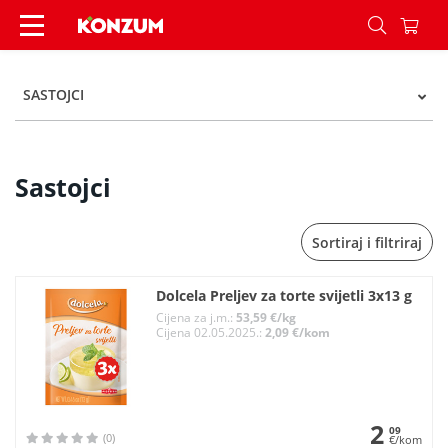
Sastojci - Kategorije - Konzum
SASTOJCI
Sastojci
Sortiraj i filtriraj
Dolcela Preljev za torte svijetli 3x13 g
Cijena za j.m.:
53,59 €/kg
Cijena 02.05.2025.:
2,09 €/kom
2
09
(0)
€/kom