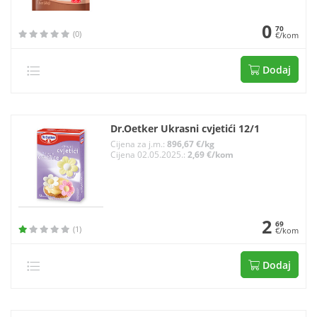
0
70
(0)
€/kom
Dodaj
Dr.Oetker Ukrasni cvjetići 12/1
Cijena za j.m.:
896,67 €/kg
Cijena 02.05.2025.:
2,69 €/kom
2
69
(1)
€/kom
Dodaj