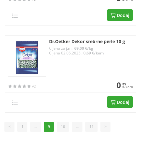
Dodaj
Dr.Oetker Dekor srebrne perle 10 g
Cijena za j.m.:
69,00 €/kg
Cijena 02.05.2025.:
0,69 €/kom
0
69
(0)
€/kom
Dodaj
<
1
...
9
10
...
11
>