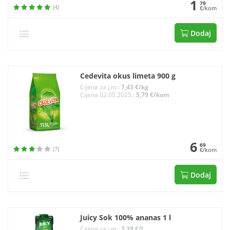
1
79
(4)
€/kom
Dodaj
Cedevita okus limeta 900 g
Cijena za j.m.:
7,43 €/kg
Cijena 02.05.2025.:
5,79 €/kom
6
69
(7)
€/kom
Dodaj
Juicy Sok 100% ananas 1 l
Cijena za j.m.:
3,39 €/l