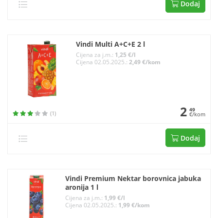
Dodaj
Vindi Multi A+C+E 2 l
Cijena za j.m.:
1,25 €/l
Cijena 02.05.2025.:
2,49 €/kom
2
49
(1)
€/kom
Dodaj
Vindi Premium Nektar borovnica jabuka
aronija 1 l
Cijena za j.m.:
1,99 €/l
Cijena 02.05.2025.:
1,99 €/kom