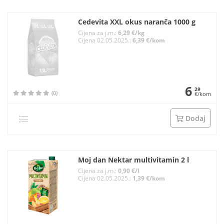
Cedevita XXL okus naranča 1000 g
Cijena za j.m.:
6,29 €/kg
Cijena 02.05.2025.:
6,39 €/kom
6
29
(0)
€/kom
Dodaj
Moj dan Nektar multivitamin 2 l
Cijena za j.m.:
0,90 €/l
Cijena 02.05.2025.:
1,39 €/kom