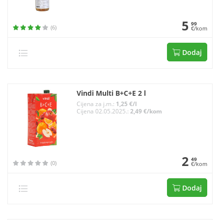
5
99
(6)
€/kom
Dodaj
Vindi Multi B+C+E 2 l
Cijena za j.m.:
1,25 €/l
Cijena 02.05.2025.:
2,49 €/kom
2
49
(0)
€/kom
Dodaj