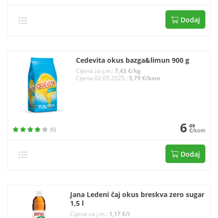
Dodaj
Cedevita okus bazga&limun 900 g
Cijena za j.m.:
7,43 €/kg
Cijena 02.05.2025.:
5,79 €/kom
6
69
(6)
€/kom
Dodaj
Jana Ledeni čaj okus breskva zero sugar
1,5 l
Cijena za j.m.:
1,17 €/l