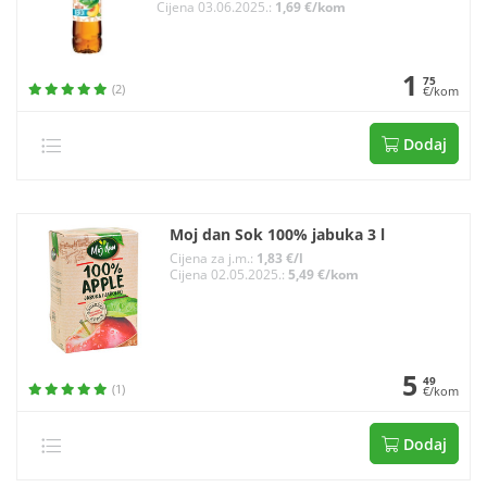
Cijena 03.06.2025.:
1,69 €/kom
1
75
(2)
€/kom
Dodaj
Moj dan Sok 100% jabuka 3 l
Cijena za j.m.:
1,83 €/l
Cijena 02.05.2025.:
5,49 €/kom
5
49
(1)
€/kom
Dodaj