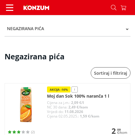
Negazirana pića - Kategorije - Konzum
NEGAZIRANA PIĆA
Negazirana pića
Sortiraj i filtriraj
AKCIJA -16%
!
Moj dan Sok 100% naranča 1 l
Cijena za j.m.:
2,09 €/l
NC 30 dana:
2,49 €/kom
Vrijedi do:
11.08.2026
Cijena 02.05.2025.:
1,59 €/kom
2
09
(2)
€/kom