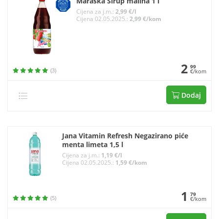
Maraska Sirup malina 1 l
Cijena za j.m.:
2,99 €/l
Cijena 02.05.2025.:
2,99 €/kom
2
99
(3)
€/kom
Dodaj
Jana Vitamin Refresh Negazirano piće
menta limeta 1,5 l
Cijena za j.m.:
1,19 €/l
Cijena 02.05.2025.:
1,59 €/kom
1
79
(5)
€/kom