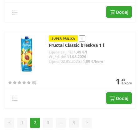
Dodaj
SUPER PRILIKA
!
Fructal Classic breskva 1 l
Cijena za j.m.:
1,49 €/l
Vrijedi do:
11.08.2026
Cijena 02.05.2025.:
1,89 €/kom
1
49
(0)
€/kom
Dodaj
<
1
2
3
...
9
>