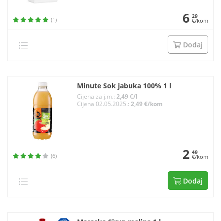
6
29
(1)
€/kom
Dodaj
Minute Sok jabuka 100% 1 l
Cijena za j.m.:
2,49 €/l
Cijena 02.05.2025.:
2,49 €/kom
2
49
(6)
€/kom
Dodaj