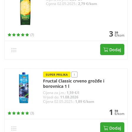
Cijena 02.05.2025.:
2,79 €/kom
3
39
(7)
€/kom
Dodaj
SUPER PRILIKA
!
Fructal Classic crveno grožđe i
borovnica 1 l
Cijena za j.m.:
1,59 €/l
Vrijedi do:
11.08.2026
Cijena 02.05.2025.:
1,89 €/kom
1
59
(3)
€/kom
Dodaj