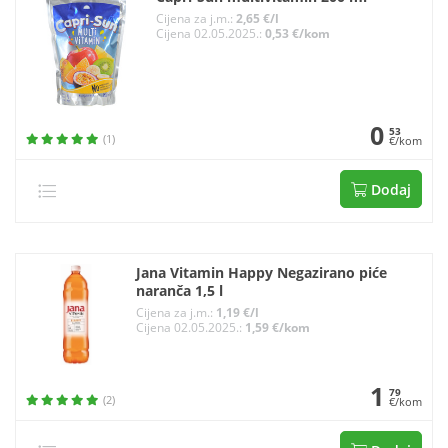
Cijena za j.m.:
2,65 €/l
Cijena 02.05.2025.:
0,53 €/kom
0
53
(1)
€/kom
Dodaj
Jana Vitamin Happy Negazirano piće
naranča 1,5 l
Cijena za j.m.:
1,19 €/l
Cijena 02.05.2025.:
1,59 €/kom
1
79
(2)
€/kom