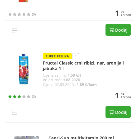
1
99
(0)
€/kom
Dodaj
SUPER PRILIKA
!
Fructal Classic crni ribizl, nar, aronija i
jabuka 1 l
Cijena za j.m.:
1,59 €/l
Vrijedi do:
11.08.2026
Cijena 02.05.2025.:
1,89 €/kom
1
59
(3)
€/kom
Dodaj
Capri-Sun multivitamin 200 ml