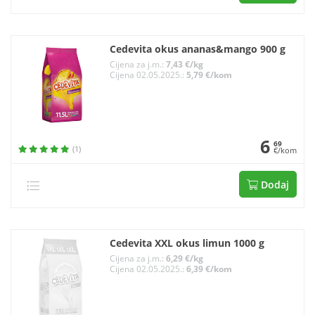
Cedevita okus ananas&mango 900 g
Cijena za j.m.:
7,43 €/kg
Cijena 02.05.2025.:
5,79 €/kom
6
69
(1)
€/kom
Dodaj
Cedevita XXL okus limun 1000 g
Cijena za j.m.:
6,29 €/kg
Cijena 02.05.2025.:
6,39 €/kom