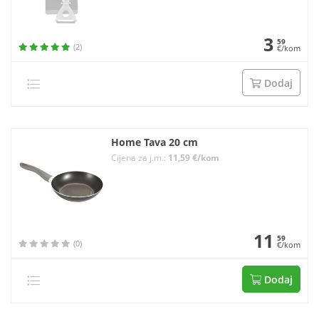
3
59
(2)
€/kom
Dodaj
Home Tava 20 cm
Cijena za j.m.:
11,59 €/kom
11
59
(0)
€/kom
Dodaj