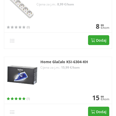
Cijena za j.m.:
8,99 €/kom
8
99
(0)
€/kom
Dodaj
Home Glačalo KSI-6304-KH
Cijena za j.m.:
15,99 €/kom
15
99
(1)
€/kom
Dodaj