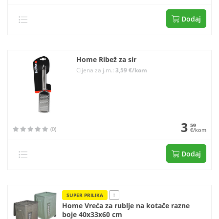
Dodaj
Home Ribež za sir
Cijena za j.m.:
3,59 €/kom
3
59
(0)
€/kom
Dodaj
SUPER PRILIKA
!
Home Vreća za rublje na kotače razne
boje 40x33x60 cm