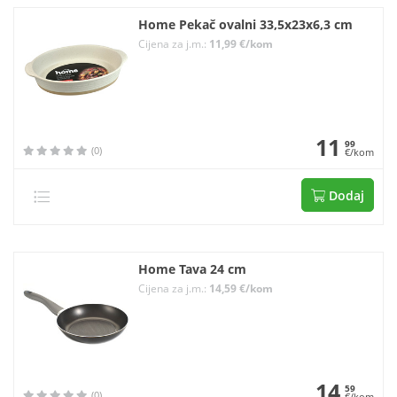
Home Pekač ovalni 33,5x23x6,3 cm
Cijena za j.m.:
11,99 €/kom
11
99
(0)
€/kom
Dodaj
Home Tava 24 cm
Cijena za j.m.:
14,59 €/kom
14
59
(0)
€/kom