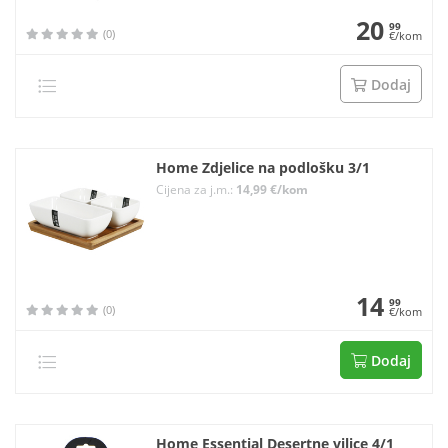
20
99
(0)
€/kom
Dodaj
Home Zdjelice na podlošku 3/1
Cijena za j.m.:
14,99 €/kom
14
99
(0)
€/kom
Dodaj
Home Essential Desertne vilice 4/1