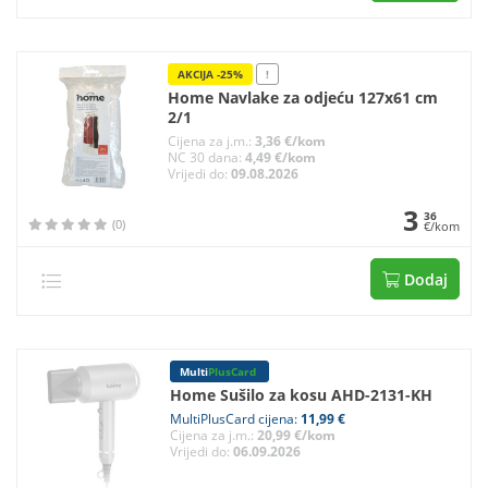
AKCIJA -25%
!
Home Navlake za odjeću 127x61 cm
2/1
Cijena za j.m.:
3,36 €/kom
NC 30 dana:
4,49 €/kom
Vrijedi do:
09.08.2026
3
36
(0)
€/kom
Dodaj
Multi
PlusCard
Home Sušilo za kosu AHD-2131-KH
MultiPlusCard cijena:
11,99 €
Cijena za j.m.:
20,99 €/kom
Vrijedi do:
06.09.2026