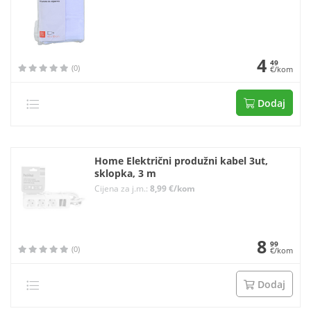
4
49
(0)
€/kom
Dodaj
Home Električni produžni kabel 3ut,
sklopka, 3 m
Cijena za j.m.:
8,99 €/kom
8
99
(0)
€/kom
Dodaj