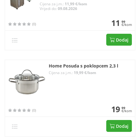
Cijena za j.m.:
11,99 €/kom
Vrijedi do:
09.08.2026
11
99
(0)
€/kom
Dodaj
Home Posuda s poklopcem 2,3 l
Cijena za j.m.:
19,99 €/kom
19
99
(0)
€/kom
Dodaj