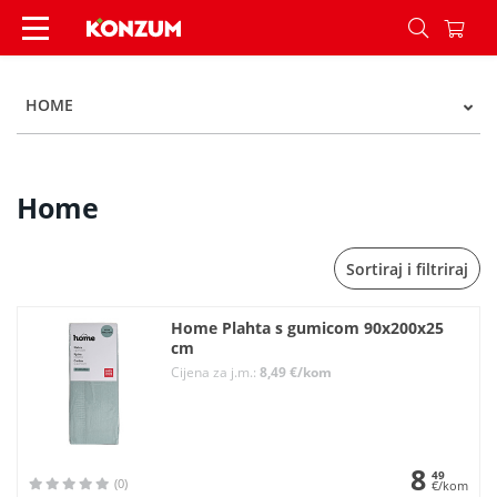
Home - Kategorije - Konzum
HOME
Home
Sortiraj i filtriraj
Home Plahta s gumicom 90x200x25
cm
Cijena za j.m.:
8,49 €/kom
8
49
(0)
€/kom