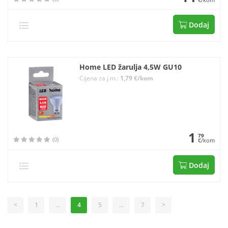
Dodaj
Home LED žarulja 4,5W GU10
Cijena za j.m.:
1,79 €/kom
1
79
(0)
€/kom
Dodaj
<
1
...
4
5
...
7
>