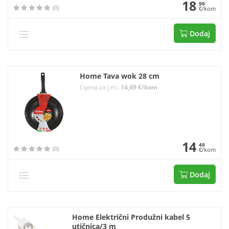
18
99
(0)
€/kom
Dodaj
Home Tava wok 28 cm
Cijena za j.m.:
14,49 €/kom
14
49
(0)
€/kom
Dodaj
Home Električni Produžni kabel 5
utičnica/3 m