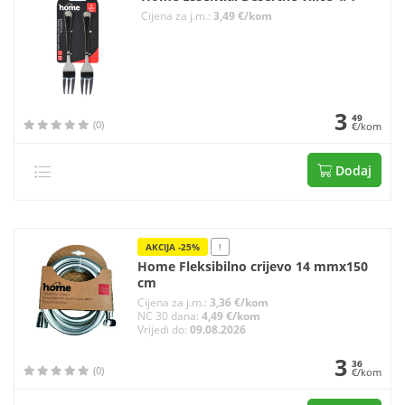
Cijena za j.m.:
3,49 €/kom
3
49
(0)
€/kom
Dodaj
AKCIJA -25%
!
Home Fleksibilno crijevo 14 mmx150
cm
Cijena za j.m.:
3,36 €/kom
NC 30 dana:
4,49 €/kom
Vrijedi do:
09.08.2026
3
36
(0)
€/kom