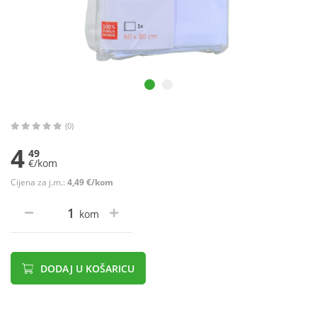
(0)
4
49
€/kom
Cijena za j.m.:
4,49 €/kom
kom
DODAJ U KOŠARICU