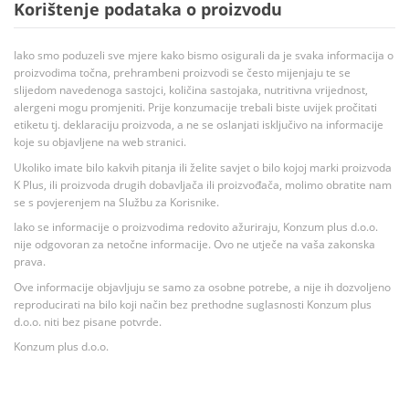
Korištenje podataka o proizvodu
Iako smo poduzeli sve mjere kako bismo osigurali da je svaka informacija o
proizvodima točna, prehrambeni proizvodi se često mijenjaju te se
slijedom navedenoga sastojci, količina sastojaka, nutritivna vrijednost,
alergeni mogu promjeniti. Prije konzumacije trebali biste uvijek pročitati
etiketu tj. deklaraciju proizvoda, a ne se oslanjati isključivo na informacije
koje su objavljene na web stranici.
Ukoliko imate bilo kakvih pitanja ili želite savjet o bilo kojoj marki proizvoda
K Plus, ili proizvoda drugih dobavljača ili proizvođača, molimo obratite nam
se s povjerenjem na Službu za Korisnike.
Iako se informacije o proizvodima redovito ažuriraju, Konzum plus d.o.o.
nije odgovoran za netočne informacije. Ovo ne utječe na vaša zakonska
prava.
Ove informacije objavljuju se samo za osobne potrebe, a nije ih dozvoljeno
reproducirati na bilo koji način bez prethodne suglasnosti Konzum plus
d.o.o. niti bez pisane potvrde.
Konzum plus d.o.o.