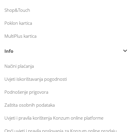
Shop&Touch
Poklon kartica
MultiPlus kartica
Info
Načini plaćanja
Uvjeti iskorištavanja pogodnosti
Podnošenje prigovora
Zaštita osobnih podataka
Uvjeti i pravila korištenja Konzum online platforme
Opći uvjeti i pravila poslovanja za Konzum online prodaju