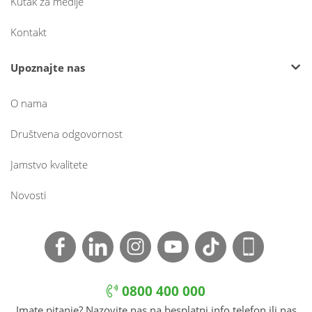
Kutak za medije
Kontakt
Upoznajte nas
O nama
Društvena odgovornost
Jamstvo kvalitete
Novosti
0800 400 000
Imate pitanje? Nazovite nas na besplatni info telefon ili nas