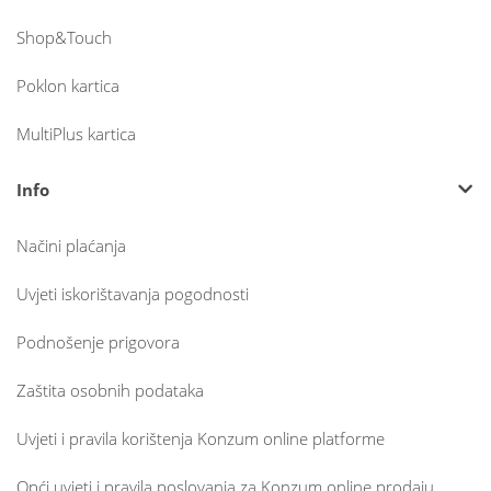
Shop&Touch
Poklon kartica
MultiPlus kartica
Info
Načini plaćanja
Uvjeti iskorištavanja pogodnosti
Podnošenje prigovora
Zaštita osobnih podataka
Uvjeti i pravila korištenja Konzum online platforme
Opći uvjeti i pravila poslovanja za Konzum online prodaju