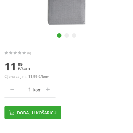
(0)
11
99
€/kom
Cijena za j.m.:
11,99 €/kom
kom
DODAJ U KOŠARICU