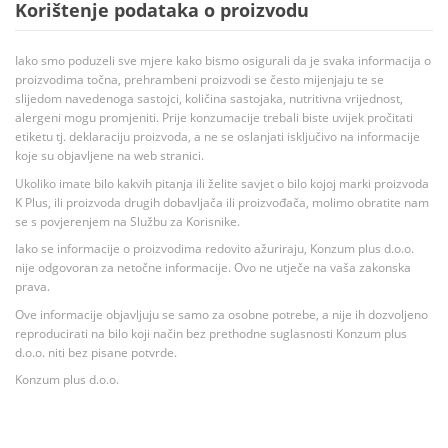
Korištenje podataka o proizvodu
Iako smo poduzeli sve mjere kako bismo osigurali da je svaka informacija o
proizvodima točna, prehrambeni proizvodi se često mijenjaju te se
slijedom navedenoga sastojci, količina sastojaka, nutritivna vrijednost,
alergeni mogu promjeniti. Prije konzumacije trebali biste uvijek pročitati
etiketu tj. deklaraciju proizvoda, a ne se oslanjati isključivo na informacije
koje su objavljene na web stranici.
Ukoliko imate bilo kakvih pitanja ili želite savjet o bilo kojoj marki proizvoda
K Plus, ili proizvoda drugih dobavljača ili proizvođača, molimo obratite nam
se s povjerenjem na Službu za Korisnike.
Iako se informacije o proizvodima redovito ažuriraju, Konzum plus d.o.o.
nije odgovoran za netočne informacije. Ovo ne utječe na vaša zakonska
prava.
Ove informacije objavljuju se samo za osobne potrebe, a nije ih dozvoljeno
reproducirati na bilo koji način bez prethodne suglasnosti Konzum plus
d.o.o. niti bez pisane potvrde.
Konzum plus d.o.o.