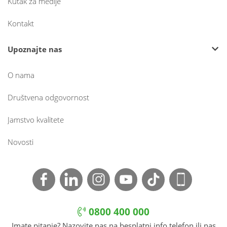
Kutak za medije
Kontakt
Upoznajte nas
O nama
Društvena odgovornost
Jamstvo kvalitete
Novosti
0800 400 000
Imate pitanje? Nazovite nas na besplatni info telefon ili nas