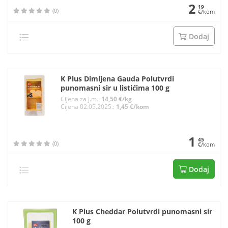
2
19
(0)
€/kom
Dodaj
K Plus Dimljena Gauda Polutvrdi
punomasni sir u listićima 100 g
Cijena za j.m.:
14,50 €/kg
Cijena 02.05.2025.:
1,45 €/kom
1
45
(0)
€/kom
Dodaj
K Plus Cheddar Polutvrdi punomasni sir
100 g