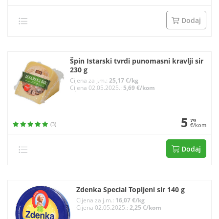
Dodaj
Špin Istarski tvrdi punomasni kravlji sir
230 g
Cijena za j.m.:
25,17 €/kg
Cijena 02.05.2025.:
5,69 €/kom
5
79
(3)
€/kom
Dodaj
Zdenka Special Topljeni sir 140 g
Cijena za j.m.:
16,07 €/kg
Cijena 02.05.2025.:
2,25 €/kom