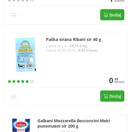
€/kom
Dodaj
Paška sirana Ribani sir 40 g
Cijena za j.m.:
24,75 €/kg
Cijena 02.05.2025.:
0,93 €/kom
0
99
(2)
€/kom
Dodaj
Galbani Mozzarella Bocconcini Meki
punomasni sir 200 g