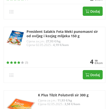
Dodaj
President Salakis Feta Meki punomasni sir
od ovčjeg i kozjeg mlijeka 150 g
Cijena za j.m.:
27,93 €/kg
Cijena 02.05.2025.:
4,19 €/kom
4
19
(3)
€/kom
Dodaj
K Plus Tilzit Polutvrdi sir 300 g
Cijena za j.m.:
11,93 €/kg
Cijena 02.05.2025.:
3,58 €/kom