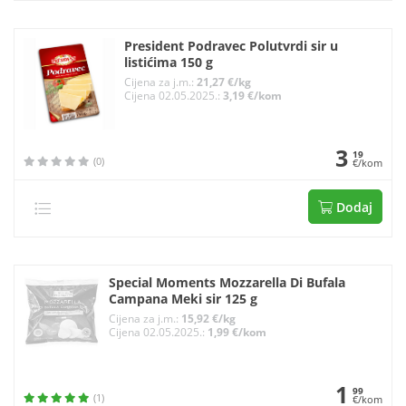
President Podravec Polutvrdi sir u
listićima 150 g
Cijena za j.m.:
21,27 €/kg
Cijena 02.05.2025.:
3,19 €/kom
3
19
(0)
€/kom
Dodaj
Special Moments Mozzarella Di Bufala
Campana Meki sir 125 g
Cijena za j.m.:
15,92 €/kg
Cijena 02.05.2025.:
1,99 €/kom
1
99
(1)
€/kom