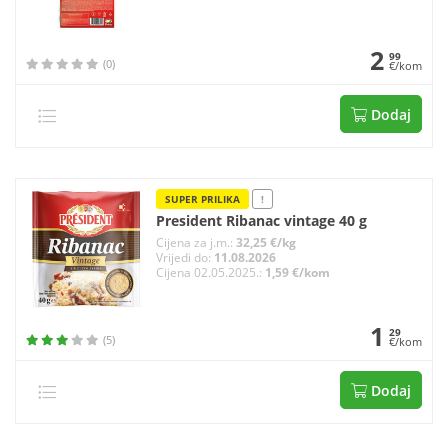
2
99
(0)
€/kom
Dodaj
SUPER PRILIKA
!
President Ribanac vintage 40 g
Cijena za j.m.:
32,25 €/kg
Vrijedi do:
11.08.2026
Cijena 02.05.2025.:
1,59 €/kom
1
29
(5)
€/kom
Dodaj