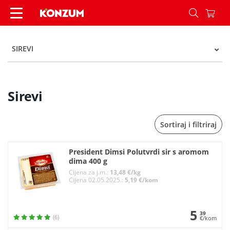
Sirevi - Kategorije - Konzum
SIREVI
Sirevi
Sortiraj i filtriraj
President Dimsi Polutvrdi sir s aromom
dima 400 g
Cijena za j.m.:
13,48 €/kg
Cijena 02.05.2025.:
5,19 €/kom
5
39
(6)
€/kom