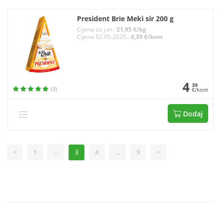
President Brie Meki sir 200 g
Cijena za j.m.:
21,95 €/kg
Cijena 02.05.2025.:
4,39 €/kom
4
39
(3)
€/kom
Dodaj
<
1
...
3
4
...
9
>