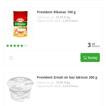
President Ribanac 100 g
Cijena za j.m.:
32,90 €/kg
Cijena 02.05.2025.:
3,29 €/kom
3
29
(1)
€/kom
Dodaj
President Zrnati sir bez laktoze 200 g
Cijena za j.m.:
10,95 €/kg
Cijena 02.05.2025.:
2,29 €/kom