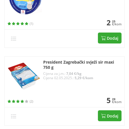
2
25
(1)
€/kom
Dodaj
President Zagrebački svježi sir maxi
750 g
Cijena za j.m.:
7,04 €/kg
Cijena 02.05.2025.:
5,29 €/kom
5
29
(2)
€/kom
Dodaj