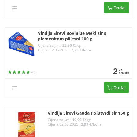
Dodaj
Vindija Sirevi BoviBlue Meki sir s
plemenitom plijesni 100 g
Cijena za j.m.:
22,50 €/kg
Cijena 02.05.2025.:
2,25 €/kom
2
25
(8)
€/kom
Dodaj
Vindija Sirevi Gauda Polutvrdi sir 150 g
Cijena za j.m.:
19,93 €/kg
Cijena 02.05.2025.:
2,99 €/kom