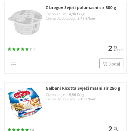
Z bregov Svježi polumasni sir 500 g
Cijena za j.m.:
4,98 €/kg
Cijena 02.05.2025.:
2,49 €/kom
2
49
(10)
€/kom
Dodaj
Galbani Ricotta Svježi masni sir 250 g
Cijena za j.m.:
9,96 €/kg
Cijena 02.05.2025.:
2,19 €/kom
2
49
(3)
€/kom