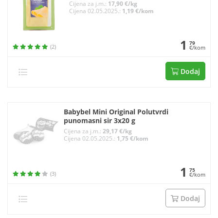
Cijena za j.m.:
17,90 €/kg
Cijena 02.05.2025.:
1,19 €/kom
1
79
(2)
€/kom
Dodaj
Babybel Mini Original Polutvrdi
punomasni sir 3x20 g
Cijena za j.m.:
29,17 €/kg
Cijena 02.05.2025.:
1,75 €/kom
1
75
(3)
€/kom
Dodaj