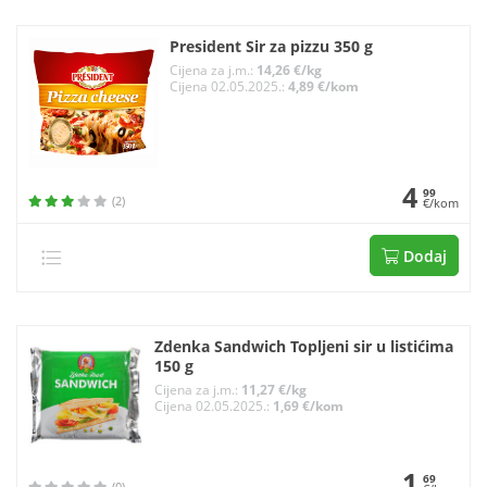
President Sir za pizzu 350 g
Cijena za j.m.:
14,26 €/kg
Cijena 02.05.2025.:
4,89 €/kom
4
99
(2)
€/kom
Dodaj
Zdenka Sandwich Topljeni sir u listićima
150 g
Cijena za j.m.:
11,27 €/kg
Cijena 02.05.2025.:
1,69 €/kom
1
69
(0)