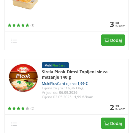
3
58
(1)
€/kom
Dodaj
Multi
PlusCard
Sirela Picok Dimsi Topljeni sir za
mazanje 140 g
MultiPlusCard cijena:
1,99 €
Cijena za j.m.:
16,36 €/kg
Vrijedi do:
06.09.2026
Cijena 02.05.2025.:
1,99 €/kom
2
29
(5)
€/kom
Dodaj