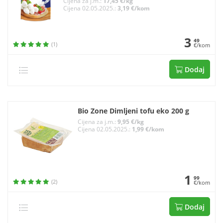
Cijena za j.m.:
17,45 €/kg
Cijena 02.05.2025.:
3,19 €/kom
3
49
(1)
€/kom
Dodaj
Bio Zone Dimljeni tofu eko 200 g
Cijena za j.m.:
9,95 €/kg
Cijena 02.05.2025.:
1,99 €/kom
1
99
(2)
€/kom
Dodaj