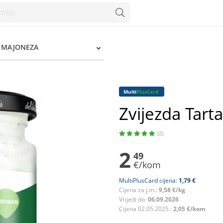
, MAJONEZA
Multi
PlusCard
Zvijezda Tart
(2)
2
49
€/kom
MultiPlusCard cijena:
1,79 €
Cijena za j.m.:
9,58 €/kg
Vrijedi do:
06.09.2026
Cijena 02.05.2025.:
2,05 €/kom