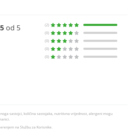
(2)
5
od 5
(0)
(0)
(0)
(0)
ga sastojci, količina sastojaka, nutritivna vrijednost, alergeni mogu
ranici.
ovjerenjem na Službu za Korisnike.