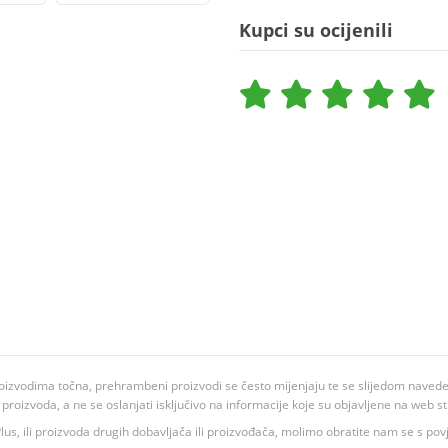
Kupci su ocijenili
oizvodima točna, prehrambeni proizvodi se često mijenjaju te se slijedom navedeno
ju proizvoda, a ne se oslanjati isključivo na informacije koje su objavljene na web st
 K Plus, ili proizvoda drugih dobavljača ili proizvođača, molimo obratite nam se s p