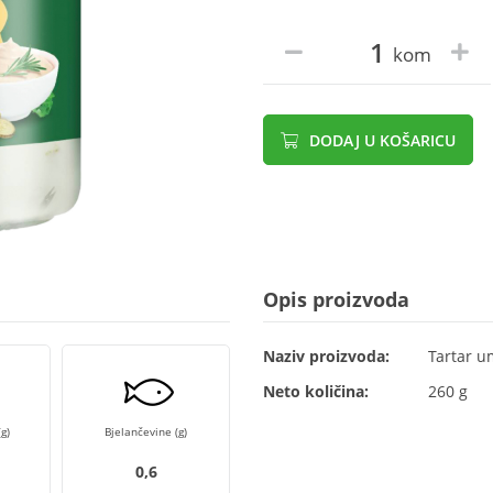
kom
DODAJ U KOŠARICU
Opis proizvoda
Naziv proizvoda:
Tartar u
Neto količina:
260 g
g)
Bjelančevine (g)
0,6