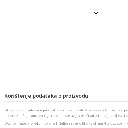
Korištenje podataka o proizvodu
Iako smo poduzeli sve mjere kako bismo osigurali da je svaka informacija o pr
promjeniti. Prije konzumacije trebali biste uvijek pročitati etiketu tj. deklaraci
Ukoliko imate bilo kakvih pitanja ili želite savjet o bilo kojoj marki proizvoda