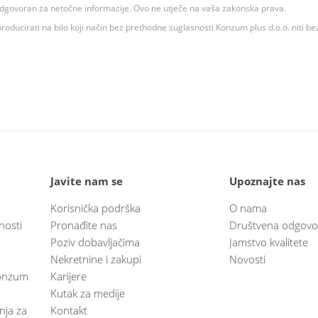
 odgovoran za netočne informacije. Ovo ne utječe na vaša zakonska prava.
roducirati na bilo koji način bez prethodne suglasnosti Konzum plus d.o.o. niti be
Javite nam se
Upoznajte nas
Korisnička podrška
O nama
nosti
Pronađite nas
Društvena odgovo
Poziv dobavljačima
Jamstvo kvalitete
Nekretnine i zakupi
Novosti
 Konzum
Karijere
Kutak za medije
anja za
Kontakt