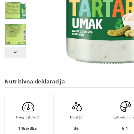
Nutritivna deklaracija
Energija (kJ/kcal)
Masti (g)
Ugljikohidrati (
1465/355
36
6,1