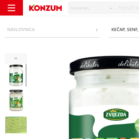
Asortiman
Zvijezda Tartar umak 260 g - Konzum
NASLOVNICA
KEČAP, SENF