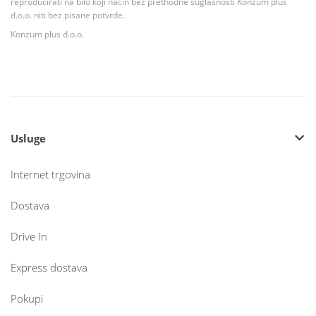
reproducirati na bilo koji način bez prethodne suglasnosti Konzum plus
d.o.o. niti bez pisane potvrde.
Konzum plus d.o.o.
Usluge
Internet trgovina
Dostava
Drive In
Express dostava
Pokupi