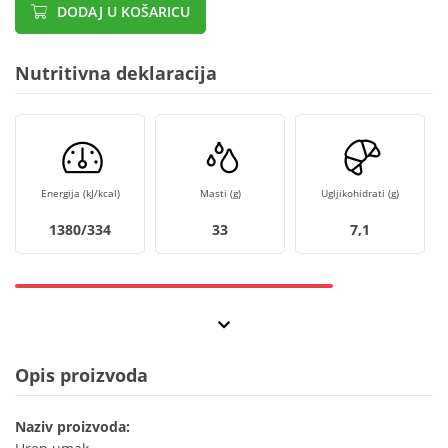
DODAJ U KOŠARICU
Nutritivna deklaracija
Energija (kJ/kcal)
Masti (g)
Ugljikohidrati (g)
1380/334
33
7,1
Opis proizvoda
Naziv proizvoda: