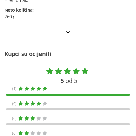
Hren umak.
Neto količina:
260 g
Kupci su ocijenili
5
od 5
(1)
(0)
(0)
(0)