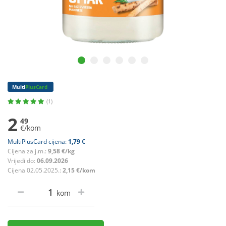
Multi
PlusCard
(1)
2
49
€/kom
MultiPlusCard cijena:
1,79 €
Cijena za j.m.:
9,58 €/kg
Vrijedi do:
06.09.2026
Cijena 02.05.2025.:
2,15 €/kom
kom