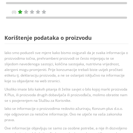
(0)
Korištenje podataka o proizvodu
Iako smo poduzeli sve mjere kako bismo osigurali da je svaka informacija o
proizvodima točna, prehrambeni proizvodi se često mijenjaju te se
slijedom navedenoga sastojci, količina sastojaka, nutritivna vrijednost,
alergeni mogu promjeniti. Prije konzumacije trebali biste uvijek pročitati
etiketu tj. deklaraciju proizvoda, a ne se oslanjati isključivo na informacije
koje su objavljene na web stranici.
Ukoliko imate bilo kakvih pitanja ili želite savjet o bilo kojoj marki proizvoda
K Plus, ili proizvoda drugih dobavljača ili proizvođača, molimo obratite nam
se s povjerenjem na Službu za Korisnike.
Iako se informacije o proizvodima redovito ažuriraju, Konzum plus d.o.o.
nije odgovoran za netočne informacije. Ovo ne utječe na vaša zakonska
prava.
Ove informacije objavljuju se samo za osobne potrebe, a nije ih dozvoljeno