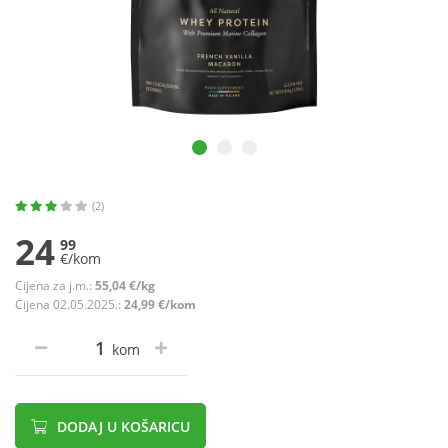
(2)
24
99
€/kom
Cijena za j.m.:
55,04 €/kg
Cijena 02.05.2025.:
24,99 €/kom
kom
DODAJ U KOŠARICU