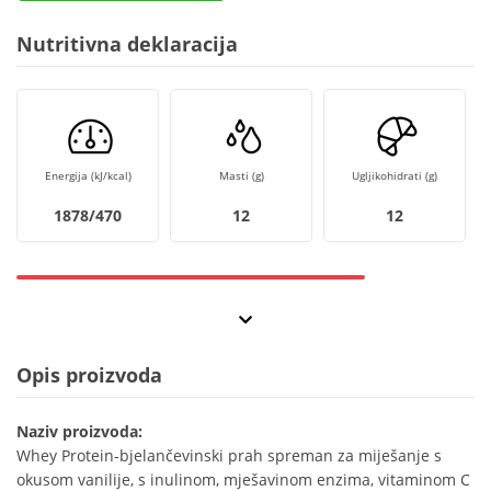
Nutritivna deklaracija
Energija (kJ/kcal)
Masti (g)
Ugljikohidrati (g)
1878/470
12
12
Opis proizvoda
Naziv proizvoda:
Whey Protein-bjelančevinski prah spreman za miješanje s
okusom vanilije, s inulinom, mješavinom enzima, vitaminom C