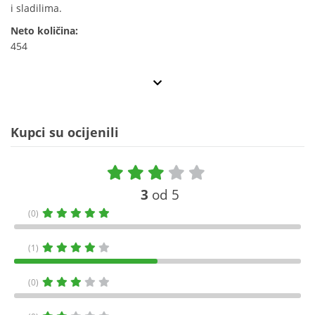
i sladilima.
Neto količina:
454
Kupci su ocijenili
3
od 5
(0)
(1)
(0)