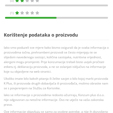
(0)
(1)
Korištenje podataka o proizvodu
Iako smo poduzeli sve mjere kako bismo osigurali da je svaka informacija o
proizvodima točna, prehrambeni proizvodi se često mijenjaju te se
slijedom navedenoga sastojci, količina sastojaka, nutritivna vrijednost,
alergeni mogu promjeniti. Prije konzumacije trebali biste uvijek pročitati
etiketu tj. deklaraciju proizvoda, a ne se oslanjati isključivo na informacije
koje su objavljene na web stranici.
Ukoliko imate bilo kakvih pitanja ili želite savjet o bilo kojoj marki proizvoda
K Plus, ili proizvoda drugih dobavljača ili proizvođača, molimo obratite nam
se s povjerenjem na Službu za Korisnike.
Iako se informacije o proizvodima redovito ažuriraju, Konzum plus d.o.o.
nije odgovoran za netočne informacije. Ovo ne utječe na vaša zakonska
prava.
Ove informacije objavljuju se samo za osobne potrebe, a nije ih dozvoljeno