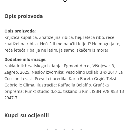
Opis proizvoda
Opis proizvoda:
Knjižica kupalica. Znatiželjna ribica. hej, leteća ribo, reče
znatiželjna ribica. Hoćeš li me naučiti letjeti? Ne mogu ja to,
reče leteća riba, ja ne letim, ja samo iskačem iz mora!
Dodatne informacije:
Nakladnik hrvatskoga izdanja: Egmont d.o.o., Višnjevac 3,
Zagreb, 2025. Naslov izvornika: Pesciolino Bollablu © 2017 La
Coccinella s.r.l. Prevela i uredila: Karla Bareta Grgić. Tekst:
Gabrielle Clima. Ilustracije: Raffaella Bolaffio. Grafička
priprema: Punkt studio d.o.o., tiskano u Kini. ISBN 978-953-13-
2947-7.
Kupci su ocijenili