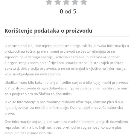
0
od 5
Korištenje podataka o proizvodu
Iako smo poduzeli sve mjere kako bismo osigurali da je svaka informacija o
proizvodima točna, prehrambeni proizvodi se često mijenjaju te se
slijedom navedenoga sastojci, količina sastojaka, nutritivna vrijednost,
alergeni mogu promjeniti. Prije konzumacije trebali biste uvijek pročitati
etiketu tj. deklaraciju proizvoda, a ne se oslanjati isključivo na informacije
koje su objavljene na web stranici.
Ukoliko imate bilo kakvih pitanja ili želite savjet o bilo kojoj marki proizvoda
K Plus, ili proizvoda drugih dobavljača ili proizvođača, molimo obratite nam
se s povjerenjem na Službu za Korisnike.
Iako se informacije o proizvodima redovito ažuriraju, Konzum plus d.o.o.
nije odgovoran za netočne informacije. Ovo ne utječe na vaša zakonska
prava.
Ove informacije objavljuju se samo za osobne potrebe, a nije ih dozvoljeno
reproducirati na bilo koji način bez prethodne suglasnosti Konzum plus
d.o.o. niti bez pisane potvrde.