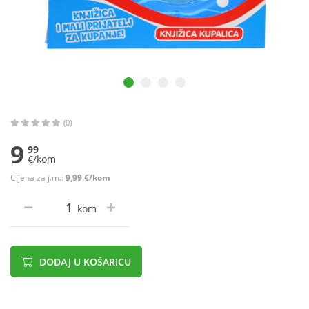
(0)
9
99
€/kom
Cijena za j.m.:
9,99 €/kom
kom
DODAJ U KOŠARICU