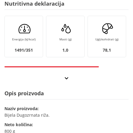
Nutritivna deklaracija
Energija (kJ/kcal)
Masti (g)
Ugljikohidrati (g)
1491/351
1,0
78,1
Opis proizvoda
Naziv proizvoda:
Bijela Dugozrnata riža.
Neto količina:
800 g