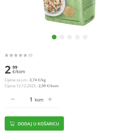
(0)
2
99
€/kom
Cijena za j.m.:
3,74 €/kg
Cijena 12.12.2025.:
2,99 €/kom
kom
DODAJ U KOŠARICU