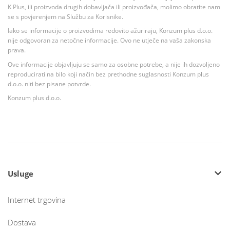
K Plus, ili proizvoda drugih dobavljača ili proizvođača, molimo obratite nam
se s povjerenjem na Službu za Korisnike.
Iako se informacije o proizvodima redovito ažuriraju, Konzum plus d.o.o.
nije odgovoran za netočne informacije. Ovo ne utječe na vaša zakonska
prava.
Ove informacije objavljuju se samo za osobne potrebe, a nije ih dozvoljeno
reproducirati na bilo koji način bez prethodne suglasnosti Konzum plus
d.o.o. niti bez pisane potvrde.
Konzum plus d.o.o.
Usluge
Internet trgovina
Dostava