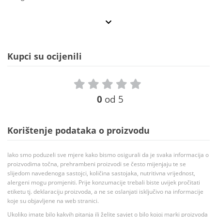
Kupci su ocijenili
0
od 5
Korištenje podataka o proizvodu
Iako smo poduzeli sve mjere kako bismo osigurali da je svaka informacija o
proizvodima točna, prehrambeni proizvodi se često mijenjaju te se
slijedom navedenoga sastojci, količina sastojaka, nutritivna vrijednost,
alergeni mogu promjeniti. Prije konzumacije trebali biste uvijek pročitati
etiketu tj. deklaraciju proizvoda, a ne se oslanjati isključivo na informacije
koje su objavljene na web stranici.
Ukoliko imate bilo kakvih pitanja ili želite savjet o bilo kojoj marki proizvoda