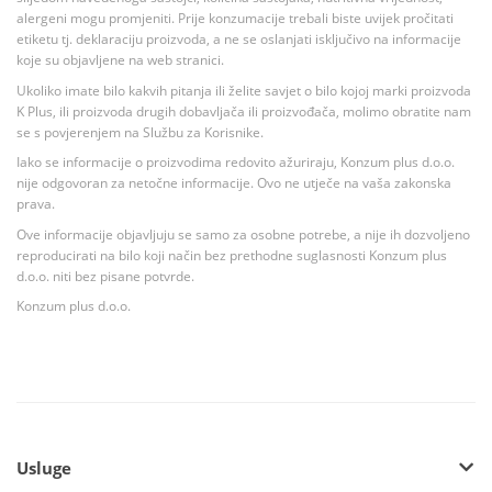
alergeni mogu promjeniti. Prije konzumacije trebali biste uvijek pročitati
etiketu tj. deklaraciju proizvoda, a ne se oslanjati isključivo na informacije
koje su objavljene na web stranici.
Ukoliko imate bilo kakvih pitanja ili želite savjet o bilo kojoj marki proizvoda
K Plus, ili proizvoda drugih dobavljača ili proizvođača, molimo obratite nam
se s povjerenjem na Službu za Korisnike.
Iako se informacije o proizvodima redovito ažuriraju, Konzum plus d.o.o.
nije odgovoran za netočne informacije. Ovo ne utječe na vaša zakonska
prava.
Ove informacije objavljuju se samo za osobne potrebe, a nije ih dozvoljeno
reproducirati na bilo koji način bez prethodne suglasnosti Konzum plus
d.o.o. niti bez pisane potvrde.
Konzum plus d.o.o.
Usluge