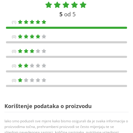
5
od 5
(1)
(0)
(0)
(0)
(0)
Korištenje podataka o proizvodu
Iako smo poduzeli sve mjere kako bismo osigurali da je svaka informacija o
proizvodima točna, prehrambeni proizvodi se često mijenjaju te se
slijedom navedenoga sastojci, količina sastojaka, nutritivna vrijednost,