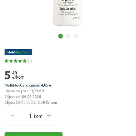
Multi
PlusCard
(1)
5
49
€/kom
MultiPlusCard cijena:
4,65 €
Cijena za j.m.:
13,73 €/l
Vrijedi do:
06.09.2026
Cijena 02.05.2025.:
5,49 €/kom
kom