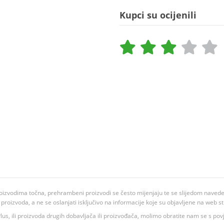
Kupci su ocijenili
oizvodima točna, prehrambeni proizvodi se često mijenjaju te se slijedom navedeno
ju proizvoda, a ne se oslanjati isključivo na informacije koje su objavljene na web st
 K Plus, ili proizvoda drugih dobavljača ili proizvođača, molimo obratite nam se s p