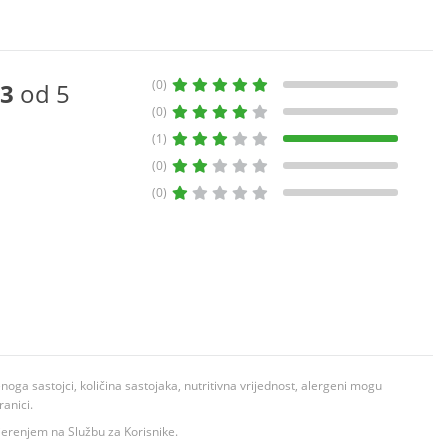
(0)
3
od 5
(0)
(1)
(0)
(0)
ga sastojci, količina sastojaka, nutritivna vrijednost, alergeni mogu
ranici.
ovjerenjem na Službu za Korisnike.