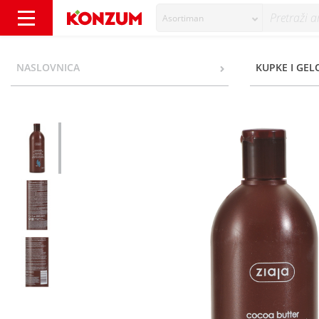
Asortiman
Ziaja Kremasti gel za tuširanje s kakao mas
NASLOVNICA
KUPKE I GEL