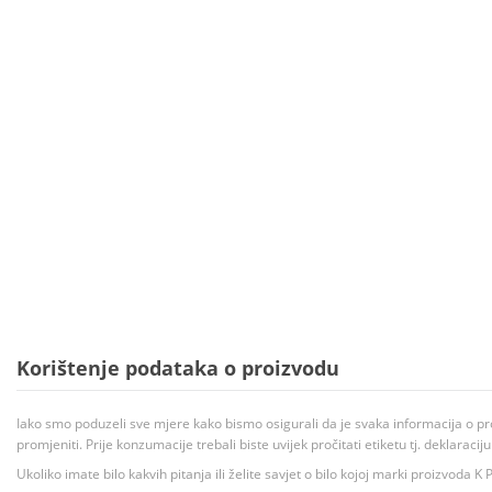
Korištenje podataka o proizvodu
Iako smo poduzeli sve mjere kako bismo osigurali da je svaka informacija o pr
promjeniti. Prije konzumacije trebali biste uvijek pročitati etiketu tj. deklaraci
Ukoliko imate bilo kakvih pitanja ili želite savjet o bilo kojoj marki proizvoda