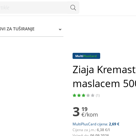
lacem 500 ml - Konzum
OVI ZA TUŠIRANJE
Multi
PlusCard
Ziaja Kremasti
maslacem 50
(1)
3
19
€/kom
MultiPlusCard cijena:
2,69 €
Cijena za j.m.:
6,38 €/l
Vrijedi do:
06.09.2026