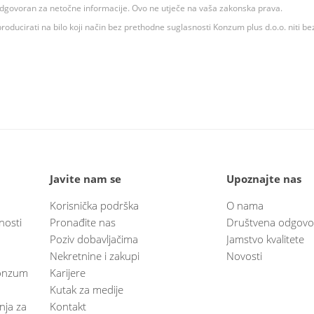
 odgovoran za netočne informacije. Ovo ne utječe na vaša zakonska prava.
roducirati na bilo koji način bez prethodne suglasnosti Konzum plus d.o.o. niti be
Javite nam se
Upoznajte nas
Korisnička podrška
O nama
nosti
Pronađite nas
Društvena odgovo
Poziv dobavljačima
Jamstvo kvalitete
Nekretnine i zakupi
Novosti
 Konzum
Karijere
Kutak za medije
anja za
Kontakt