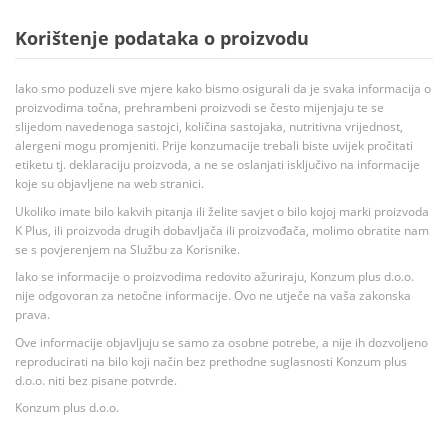
Korištenje podataka o proizvodu
Iako smo poduzeli sve mjere kako bismo osigurali da je svaka informacija o
proizvodima točna, prehrambeni proizvodi se često mijenjaju te se
slijedom navedenoga sastojci, količina sastojaka, nutritivna vrijednost,
alergeni mogu promjeniti. Prije konzumacije trebali biste uvijek pročitati
etiketu tj. deklaraciju proizvoda, a ne se oslanjati isključivo na informacije
koje su objavljene na web stranici.
Ukoliko imate bilo kakvih pitanja ili želite savjet o bilo kojoj marki proizvoda
K Plus, ili proizvoda drugih dobavljača ili proizvođača, molimo obratite nam
se s povjerenjem na Službu za Korisnike.
Iako se informacije o proizvodima redovito ažuriraju, Konzum plus d.o.o.
nije odgovoran za netočne informacije. Ovo ne utječe na vaša zakonska
prava.
Ove informacije objavljuju se samo za osobne potrebe, a nije ih dozvoljeno
reproducirati na bilo koji način bez prethodne suglasnosti Konzum plus
d.o.o. niti bez pisane potvrde.
Konzum plus d.o.o.