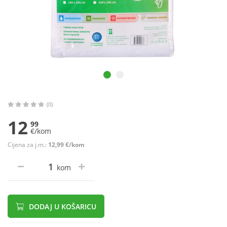
(0)
12
99
€/kom
Cijena za j.m.:
12,99 €/kom
kom
DODAJ U KOŠARICU