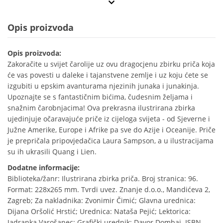
Opis proizvoda
Opis proizvoda:
Zakoračite u svijet čarolije uz ovu dragocjenu zbirku priča koja
će vas povesti u daleke i tajanstvene zemlje i uz koju ćete se
izgubiti u epskim avanturama njezinih junaka i junakinja.
Upoznajte se s fantastičnim bićima, čudesnim željama i
snažnim čarobnjacima! Ova prekrasna ilustrirana zbirka
ujedinjuje očaravajuće priče iz cijeloga svijeta - od Sjeverne i
Južne Amerike, Europe i Afrike pa sve do Azije i Oceanije. Priče
je prepričala pripovjedačica Laura Sampson, a u ilustracijama
su ih ukrasili Quang i Lien.
Dodatne informacije:
Biblioteka/žanr: Ilustrirana zbirka priča. Broj stranica: 96.
Format: 228x265 mm. Tvrdi uvez. Znanje d.o.o., Mandićeva 2,
Zagreb; Za nakladnika: Zvonimir Čimić; Glavna urednica:
Dijana Oršolić Hrstić; Urednica: Nataša Pejić; Lektorica:
Jadranka Varošanec; Grafički urednik: Davor Dombaj. ISBN