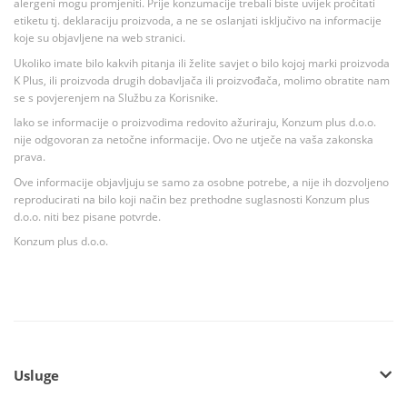
alergeni mogu promjeniti. Prije konzumacije trebali biste uvijek pročitati
etiketu tj. deklaraciju proizvoda, a ne se oslanjati isključivo na informacije
koje su objavljene na web stranici.
Ukoliko imate bilo kakvih pitanja ili želite savjet o bilo kojoj marki proizvoda
K Plus, ili proizvoda drugih dobavljača ili proizvođača, molimo obratite nam
se s povjerenjem na Službu za Korisnike.
Iako se informacije o proizvodima redovito ažuriraju, Konzum plus d.o.o.
nije odgovoran za netočne informacije. Ovo ne utječe na vaša zakonska
prava.
Ove informacije objavljuju se samo za osobne potrebe, a nije ih dozvoljeno
reproducirati na bilo koji način bez prethodne suglasnosti Konzum plus
d.o.o. niti bez pisane potvrde.
Konzum plus d.o.o.
Usluge