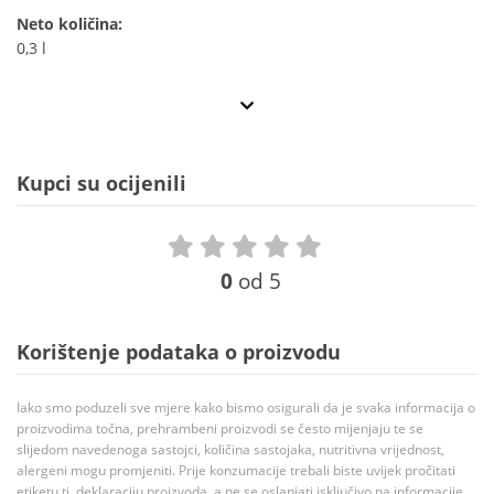
Neto količina:
0,3 l
Kupci su ocijenili
0
od 5
Korištenje podataka o proizvodu
Iako smo poduzeli sve mjere kako bismo osigurali da je svaka informacija o
proizvodima točna, prehrambeni proizvodi se često mijenjaju te se
slijedom navedenoga sastojci, količina sastojaka, nutritivna vrijednost,
alergeni mogu promjeniti. Prije konzumacije trebali biste uvijek pročitati
etiketu tj. deklaraciju proizvoda, a ne se oslanjati isključivo na informacije