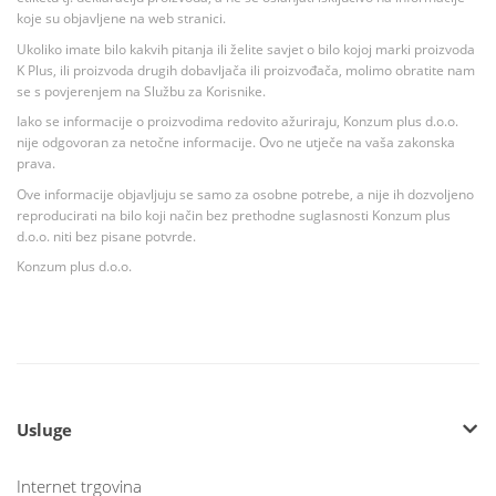
koje su objavljene na web stranici.
Ukoliko imate bilo kakvih pitanja ili želite savjet o bilo kojoj marki proizvoda
K Plus, ili proizvoda drugih dobavljača ili proizvođača, molimo obratite nam
se s povjerenjem na Službu za Korisnike.
Iako se informacije o proizvodima redovito ažuriraju, Konzum plus d.o.o.
nije odgovoran za netočne informacije. Ovo ne utječe na vaša zakonska
prava.
Ove informacije objavljuju se samo za osobne potrebe, a nije ih dozvoljeno
reproducirati na bilo koji način bez prethodne suglasnosti Konzum plus
d.o.o. niti bez pisane potvrde.
Konzum plus d.o.o.
Usluge
Internet trgovina