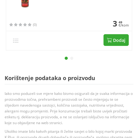
3
49
(0)
€/kom
Dodaj
Korištenje podataka o proizvodu
Iako smo poduzeli sve mjere kako bismo osigurali da je svaka informacija o
proizvodima točna, prehrambeni proizvodi se često mijenjaju te se
slijedom navedenoga sastojci, količina sastojaka, nutritivna vrijednost,
alergeni mogu promjeniti. Prije konzumacije trebali biste uvijek pročitati
etiketu tj. deklaraciju proizvoda, a ne se oslanjati isključivo na informacije
koje su objavljene na web stranici.
Ukoliko imate bilo kakvih pitanja ili želite savjet o bilo kojoj marki proizvoda
K Plus, ili proizvoda drugih dobavljača ili proizvođača, molimo obratite nam