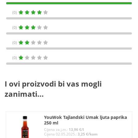
(0)
(0)
(0)
(0)
I ovi proizvodi bi vas mogli
zanimati...
YouWok Tajlandski Umak ljuta paprika
250 ml
Cijena za j.m.:
13,96 €/l
Cijena 02.05.2025.:
3,25 €/kom