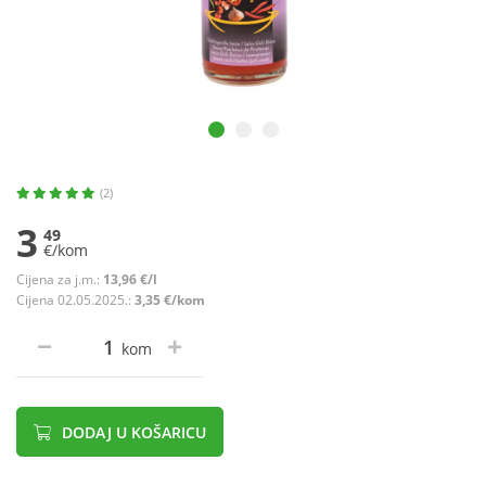
(2)
3
49
€/kom
Cijena za j.m.:
13,96 €/l
Cijena 02.05.2025.:
3,35 €/kom
kom
DODAJ U KOŠARICU