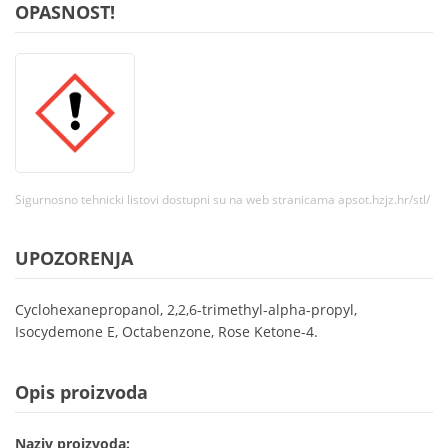
OPASNOST!
Sigurnosno tehnicki listovi dostupni su na web stranicama apsot.hzjz.hr/stl/
UPOZORENJA
Cyclohexanepropanol, 2,2,6-trimethyl-alpha-propyl,
Isocydemone E, Octabenzone, Rose Ketone-4.
Opis proizvoda
Naziv proizvoda: