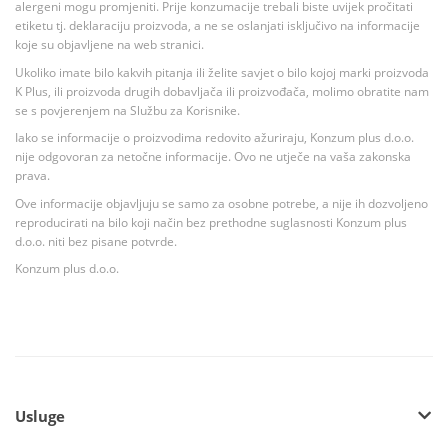
alergeni mogu promjeniti. Prije konzumacije trebali biste uvijek pročitati
etiketu tj. deklaraciju proizvoda, a ne se oslanjati isključivo na informacije
koje su objavljene na web stranici.
Ukoliko imate bilo kakvih pitanja ili želite savjet o bilo kojoj marki proizvoda
K Plus, ili proizvoda drugih dobavljača ili proizvođača, molimo obratite nam
se s povjerenjem na Službu za Korisnike.
Iako se informacije o proizvodima redovito ažuriraju, Konzum plus d.o.o.
nije odgovoran za netočne informacije. Ovo ne utječe na vaša zakonska
prava.
Ove informacije objavljuju se samo za osobne potrebe, a nije ih dozvoljeno
reproducirati na bilo koji način bez prethodne suglasnosti Konzum plus
d.o.o. niti bez pisane potvrde.
Konzum plus d.o.o.
Usluge