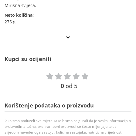
Mirisna svijeća.
Neto količina:
275 g
Kupci su ocijenili
0
od 5
Korištenje podataka o proizvodu
Iako smo poduzeli sve mjere kako bismo osigurali da je svaka informacija o
proizvodima točna, prehrambeni proizvodi se često mijenjaju te se
slijedom navedenoga sastojci, količina sastojaka, nutritivna vrijednost,