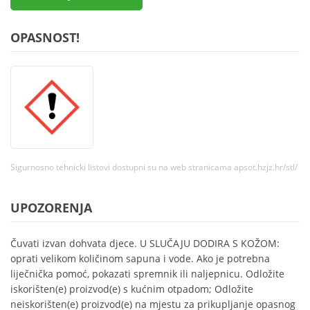
OPASNOST!
Sigurnosno tehnicki listovi dostupni su na web stranicama apsot.hzjz.hr/stl/
UPOZORENJA
Čuvati izvan dohvata djece. U SLUČAJU DODIRA S KOŽOM:
oprati velikom količinom sapuna i vode. Ako je potrebna
liječnička pomoć, pokazati spremnik ili naljepnicu. Odložite
iskorišten(e) proizvod(e) s kućnim otpadom; Odložite
neiskorišten(e) proizvod(e) na mjestu za prikupljanje opasnog