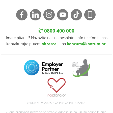
0800 400 000
Imate pitanje? Nazovite nas na besplatni info telefon ili nas
kontaktirajte putem
obrasca
ili na
konzum@konzum.hr
.
© KONZUM
2026. SVA PRAVA PRIDRŽANA.
Cijene proizvoda izražene na stranici odnose se na uslugu online kupnje.