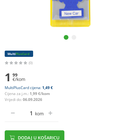
Multi
PlusCard
(0)
1
99
€/kom
MultiPlusCard cijena:
1,49 €
Cijena za j.m.:
1,99 €/kom
Vrijedi do:
06.09.2026
kom
DODAJ U KOŠARICU