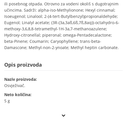
ili posebnog otpada. Otrovno za vodeni okoliš s dugotrajnim
učincima. Sadrži: alpha-iso-Methylionone; Hexyl cinnamal;
Isoeugenol; Linalool; 2-(4-tert-Butylbenzyl)propionaldehyde;
Eugenol; Linalyl acetate; (3R-(3a,3aß,6ß,7ß,8aq))-octahydro-6-
methoxy-3,6,8,8-tetramethyl-1H-3a,7-methanoazulene;
Hydroxy-citronellal; piperonal; omega-Pentadecalactone;
beta-Pinene; Coumarin; Caryophyllene; trans-beta-
Damascone; Methyl-non-2-ynoate; Methyl heptin carbonate.
Opis proizvoda
Naziv proizvoda:
Osvježivač.
Neto količina:
5 g