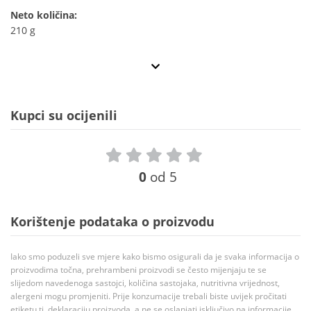
Neto količina:
210 g
Kupci su ocijenili
0
od 5
Korištenje podataka o proizvodu
Iako smo poduzeli sve mjere kako bismo osigurali da je svaka informacija o
proizvodima točna, prehrambeni proizvodi se često mijenjaju te se
slijedom navedenoga sastojci, količina sastojaka, nutritivna vrijednost,
alergeni mogu promjeniti. Prije konzumacije trebali biste uvijek pročitati
etiketu tj. deklaraciju proizvoda, a ne se oslanjati isključivo na informacije