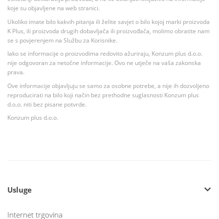
koje su objavljene na web stranici.
Ukoliko imate bilo kakvih pitanja ili želite savjet o bilo kojoj marki proizvoda
K Plus, ili proizvoda drugih dobavljača ili proizvođača, molimo obratite nam
se s povjerenjem na Službu za Korisnike.
Iako se informacije o proizvodima redovito ažuriraju, Konzum plus d.o.o.
nije odgovoran za netočne informacije. Ovo ne utječe na vaša zakonska
prava.
Ove informacije objavljuju se samo za osobne potrebe, a nije ih dozvoljeno
reproducirati na bilo koji način bez prethodne suglasnosti Konzum plus
d.o.o. niti bez pisane potvrde.
Konzum plus d.o.o.
Usluge
Internet trgovina