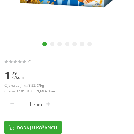
(0)
1
79
€/kom
Cijena za j.m.:
8,52 €/kg
Cijena 02.05.2025.:
1,69 €/kom
kom
DODAJ U KOŠARICU