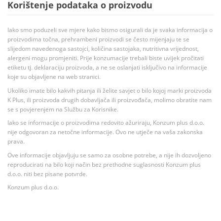
Korištenje podataka o proizvodu
Iako smo poduzeli sve mjere kako bismo osigurali da je svaka informacija o
proizvodima točna, prehrambeni proizvodi se često mijenjaju te se
slijedom navedenoga sastojci, količina sastojaka, nutritivna vrijednost,
alergeni mogu promjeniti. Prije konzumacije trebali biste uvijek pročitati
etiketu tj. deklaraciju proizvoda, a ne se oslanjati isključivo na informacije
koje su objavljene na web stranici.
Ukoliko imate bilo kakvih pitanja ili želite savjet o bilo kojoj marki proizvoda
K Plus, ili proizvoda drugih dobavljača ili proizvođača, molimo obratite nam
se s povjerenjem na Službu za Korisnike.
Iako se informacije o proizvodima redovito ažuriraju, Konzum plus d.o.o.
nije odgovoran za netočne informacije. Ovo ne utječe na vaša zakonska
prava.
Ove informacije objavljuju se samo za osobne potrebe, a nije ih dozvoljeno
reproducirati na bilo koji način bez prethodne suglasnosti Konzum plus
d.o.o. niti bez pisane potvrde.
Konzum plus d.o.o.