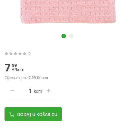
(0)
7
99
€/kom
Cijena za j.m.:
7,99 €/kom
kom
DODAJ U KOŠARICU