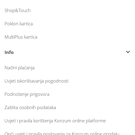
Shop&Touch
Poklon kartica
MultiPlus kartica
Info
Načini plaćanja
Uvjeti iskorištavanja pogodnosti
Podnošenje prigovora
Zaštita osobnih podataka
Uvjeti i pravila korištenja Konzum online platforme
Opći uvjeti i pravila poslovanja za Konzum online prodaju