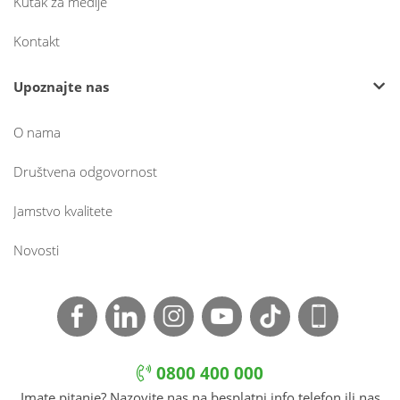
Kutak za medije
Kontakt
Upoznajte nas
O nama
Društvena odgovornost
Jamstvo kvalitete
Novosti
0800 400 000
Imate pitanje? Nazovite nas na besplatni info telefon ili nas