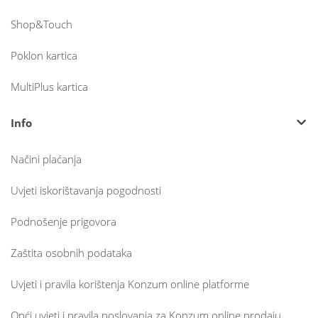
Shop&Touch
Poklon kartica
MultiPlus kartica
Info
Načini plaćanja
Uvjeti iskorištavanja pogodnosti
Podnošenje prigovora
Zaštita osobnih podataka
Uvjeti i pravila korištenja Konzum online platforme
Opći uvjeti i pravila poslovanja za Konzum online prodaju