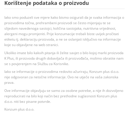
Korištenje podataka o proizvodu
Iako smo poduzeli sve mjere kako bismo osigurali da je svaka informacija o
proizvodima točna, prehrambeni proizvodi se često mijenjaju te se
slijedom navedenoga sastojci, količina sastojaka, nutritivna vrijednost,
alergeni mogu promjeniti. Prije konzumacije trebali biste uvijek pročitati
etiketu tj. deklaraciju proizvoda, a ne se oslanjati isključivo na informacije
koje su objavljene na web stranici.
Ukoliko imate bilo kakvih pitanja ili želite savjet o bilo kojoj marki proizvoda
K Plus, ili proizvoda drugih dobavljača ili proizvođača, molimo obratite nam
se s povjerenjem na Službu za Korisnike.
Iako se informacije o proizvodima redovito ažuriraju, Konzum plus d.o.o.
nije odgovoran za netočne informacije. Ovo ne utječe na vaša zakonska
prava.
Ove informacije objavljuju se samo za osobne potrebe, a nije ih dozvoljeno
reproducirati na bilo koji način bez prethodne suglasnosti Konzum plus
d.o.o. niti bez pisane potvrde.
Konzum plus d.o.o.