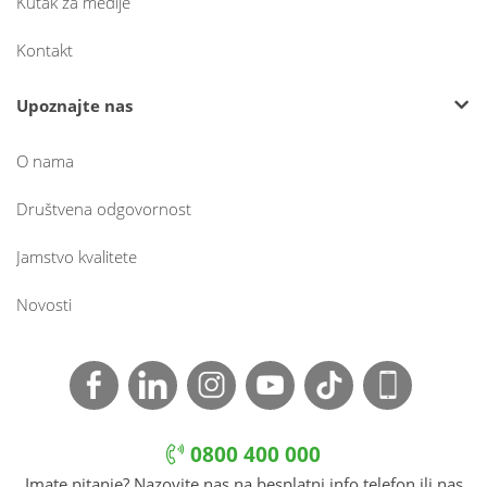
Kutak za medije
Kontakt
Upoznajte nas
O nama
Društvena odgovornost
Jamstvo kvalitete
Novosti
0800 400 000
Imate pitanje? Nazovite nas na besplatni info telefon ili nas