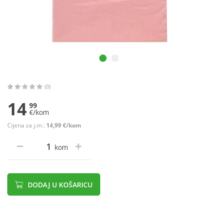
(0)
14
99
€/kom
Cijena za j.m.:
14,99 €/kom
kom
DODAJ U KOŠARICU