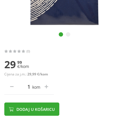
(0)
29
99
€/kom
Cijena za j.m.:
29,99 €/kom
kom
DODAJ U KOŠARICU