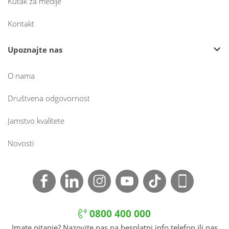
Kutak za medije
Kontakt
Upoznajte nas
O nama
Društvena odgovornost
Jamstvo kvalitete
Novosti
0800 400 000
Imate pitanje? Nazovite nas na besplatni info telefon ili nas