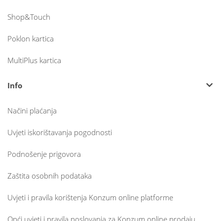
Shop&Touch
Poklon kartica
MultiPlus kartica
Info
Načini plaćanja
Uvjeti iskorištavanja pogodnosti
Podnošenje prigovora
Zaštita osobnih podataka
Uvjeti i pravila korištenja Konzum online platforme
Opći uvjeti i pravila poslovanja za Konzum online prodaju