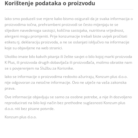
Korištenje podataka o proizvodu
Iako smo poduzeli sve mjere kako bismo osigurali da je svaka informacija o
proizvodima točna, prehrambeni proizvodi se često mijenjaju te se
slijedom navedenoga sastojci, količina sastojaka, nutritivna vrijednost,
alergeni mogu promjeniti. Prije konzumacije trebali biste uvijek pročitati
etiketu tj. deklaraciju proizvoda, a ne se oslanjati isključivo na informacije
koje su objavljene na web stranici.
Ukoliko imate bilo kakvih pitanja ili želite savjet o bilo kojoj marki proizvoda
K Plus, ili proizvoda drugih dobavljača ili proizvođača, molimo obratite nam
se s povjerenjem na Službu za Korisnike.
Iako se informacije o proizvodima redovito ažuriraju, Konzum plus d.o.o.
nije odgovoran za netočne informacije. Ovo ne utječe na vaša zakonska
prava.
Ove informacije objavljuju se samo za osobne potrebe, a nije ih dozvoljeno
reproducirati na bilo koji način bez prethodne suglasnosti Konzum plus
d.o.o. niti bez pisane potvrde.
Konzum plus d.o.o.