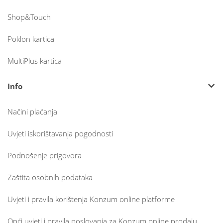
Shop&Touch
Poklon kartica
MultiPlus kartica
Info
Načini plaćanja
Uvjeti iskorištavanja pogodnosti
Podnošenje prigovora
Zaštita osobnih podataka
Uvjeti i pravila korištenja Konzum online platforme
Opći uvjeti i pravila poslovanja za Konzum online prodaju