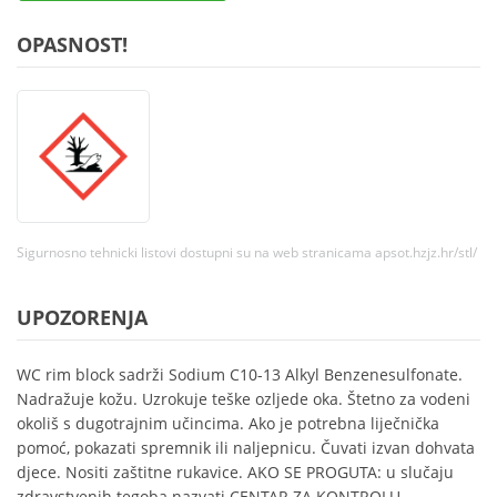
OPASNOST!
Sigurnosno tehnicki listovi dostupni su na web stranicama apsot.hzjz.hr/stl/
UPOZORENJA
WC rim block sadrži Sodium C10-13 Alkyl Benzenesulfonate.
Nadražuje kožu. Uzrokuje teške ozljede oka. Štetno za vodeni
okoliš s dugotrajnim učincima. Ako je potrebna liječnička
pomoć, pokazati spremnik ili naljepnicu. Čuvati izvan dohvata
djece. Nositi zaštitne rukavice. AKO SE PROGUTA: u slučaju
zdravstvenih tegoba nazvati CENTAR ZA KONTROLU