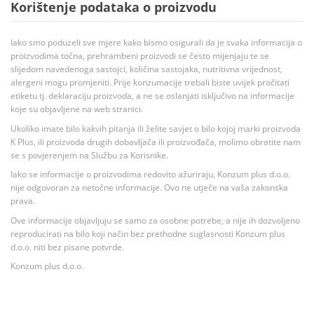
Korištenje podataka o proizvodu
Iako smo poduzeli sve mjere kako bismo osigurali da je svaka informacija o
proizvodima točna, prehrambeni proizvodi se često mijenjaju te se
slijedom navedenoga sastojci, količina sastojaka, nutritivna vrijednost,
alergeni mogu promjeniti. Prije konzumacije trebali biste uvijek pročitati
etiketu tj. deklaraciju proizvoda, a ne se oslanjati isključivo na informacije
koje su objavljene na web stranici.
Ukoliko imate bilo kakvih pitanja ili želite savjet o bilo kojoj marki proizvoda
K Plus, ili proizvoda drugih dobavljača ili proizvođača, molimo obratite nam
se s povjerenjem na Službu za Korisnike.
Iako se informacije o proizvodima redovito ažuriraju, Konzum plus d.o.o.
nije odgovoran za netočne informacije. Ovo ne utječe na vaša zakonska
prava.
Ove informacije objavljuju se samo za osobne potrebe, a nije ih dozvoljeno
reproducirati na bilo koji način bez prethodne suglasnosti Konzum plus
d.o.o. niti bez pisane potvrde.
Konzum plus d.o.o.