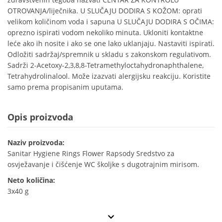
OTROVANJA/liječnika. U SLUČAJU DODIRA S KOŽOM: oprati
velikom količinom voda i sapuna U SLUČAJU DODIRA S OČIMA:
oprezno ispirati vodom nekoliko minuta. Ukloniti kontaktne
leće ako ih nosite i ako se one lako uklanjaju. Nastaviti ispirati.
Odložiti sadržaj/spremnik u skladu s zakonskom regulativom.
Sadrži 2-Acetoxy-2,3,8,8-Tetramethyloctahydronaphthalene,
Tetrahydrolinalool. Može izazvati alergijsku reakciju. Koristite
samo prema propisanim uputama.
Opis proizvoda
Naziv proizvoda:
Sanitar Hygiene Rings Flower Rapsody Sredstvo za
osvježavanje i čišćenje WC školjke s dugotrajnim mirisom.
Neto količina:
3x40 g