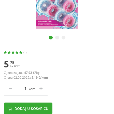
(1)
5
75
€/kom
Cijena za j.m.:
47,92 €/kg
Cijena 02.05.2025.:
5,19 €/kom
kom
DODAJ U KOŠARICU