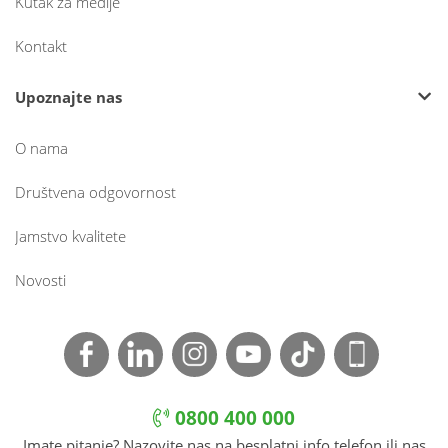
Kutak za medije
Kontakt
Upoznajte nas
O nama
Društvena odgovornost
Jamstvo kvalitete
Novosti
0800 400 000
Imate pitanje? Nazovite nas na besplatni info telefon ili nas